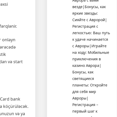
Аврора с вами
əxsi
везде|Бонусы, как
яркие звезды:
Сияйте с Авророй|
ərqlənir.
Регистрация с
легкостью: Ваш путь
к удаче начинается
r onlayn
с Авроры|Играйте
dərəcədə
на ходу: Мобильные
stik
приключения в
dan və start
казино Аврора|
Бонусы, как
светящиеся
планеты: Откройте
для себя мир
Авроры|
rCard bank
Регистрация –
za köçürüləcək.
первый шаг к
tunuzun və ya