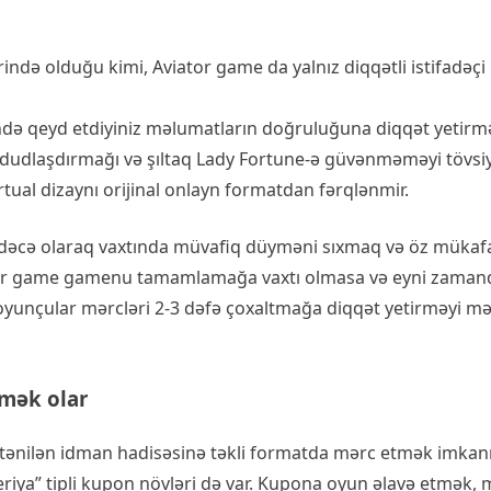
ində olduğu kimi, Aviator game da yalnız diqqətli istifadəç
ə qeyd etdiyiniz məlumatların doğruluğuna diqqət yetirmə
dlaşdırmağı və şıltaq Lady Fortune-ə güvənməməyi tövsiyə
rtual dizaynı orijinal onlayn formatdan fərqlənmir.
adəcə olaraq vaxtında müvafiq düyməni sıxmaq və öz mükafa
viator game gamenu tamamlamağa vaxtı olmasa və eyni zaman
 oyunçular mərcləri 2-3 dəfə çoxaltmağa diqqət yetirməyi m
mək olar
tənilən idman hadisəsinə təkli formatda mərc etmək imkanı 
riya” tipli kupon növləri də var. Kupona oyun əlavə etmək, 