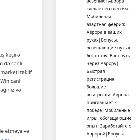
везению: Аврора
сделает его легким|
Мобильная
азартная феерия:
.
Аврора в ваших
руках|Бонусы,
освещающие путь к
ış keçirə
богатству: Ваш путь
m də canlı
через Аврору|
Быстрая
marketi təklif
регистрация,
1Win canlı
большие
ağınız və
выигрыши: Аврора
приглашает к
победе|Мобильные
игры, обогащающие
опыт: Заработайте с
ldə etməyə və
Авророй|Бонусы,
1win-