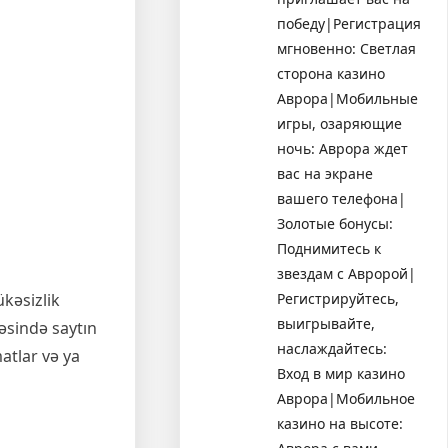
победу|Регистрация
мгновенно: Светлая
сторона казино
Аврора|Мобильные
игры, озаряющие
ночь: Аврора ждет
вас на экране
вашего телефона|
Золотые бонусы:
Поднимитесь к
звездам с Авророй|
Регистрируйтесь,
kəsizlik
выигрывайте,
əsində saytın
наслаждайтесь:
tlar və ya
Вход в мир казино
Аврора|Мобильное
казино на высоте: