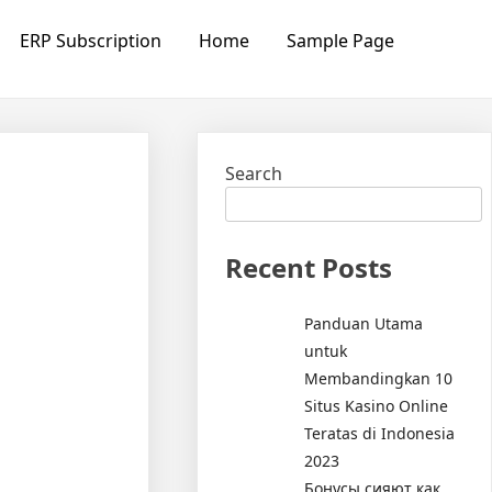
ERP Subscription
Home
Sample Page
Search
Recent Posts
Panduan Utama
untuk
Membandingkan 10
Situs Kasino Online
Teratas di Indonesia
2023
Бонусы сияют как