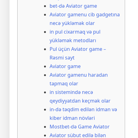
bet-də Aviator game
Aviator gamenu cib gadgetına
necə yükləmək olar
in pul cixarmaq və pul
yükləmək metodları
Pul üçün Aviator game –
Rəsmi sayt
Aviator game
Aviator gamenu haradan
tapmaq olar
in sistemində necə
qeydiyyatdan keçmək olar
in-də təqdim edilən idman və
kiber idman növləri
Mostbet-də Game Aviator
Aviator sübut edilə bilən