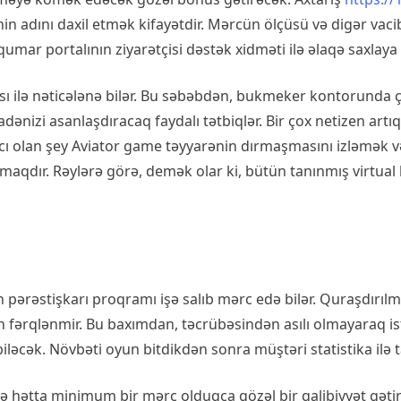
n adını daxil etmək kifayətdir. Mərcün ölçüsü və digər vac
qumar portalının ziyarətçisi dəstək xidməti ilə əlaqə saxlaya b
ı ilə nəticələnə bilər. Bu səbəbdən, bukmeker kontorunda 
dənizi asanlaşdıracaq faydalı tətbiqlər. Bir çox netizen artıq 
yacı olan şey Aviator game təyyarənin dırmaşmasını izləmək 
aqdır. Rəylərə görə, demək olar ki, bütün tanınmış virtual 
ərəstişkarı proqramı işə salıb mərc edə bilər. Quraşdırıl
dan fərqlənmir. Bu baxımdan, təcrübəsindən asılı olmayaraq is
iləcək. Növbəti oyun bitdikdən sonra müştəri statistika ilə ta
və hətta minimum bir mərc olduqca gözəl bir qalibiyyət gətiri