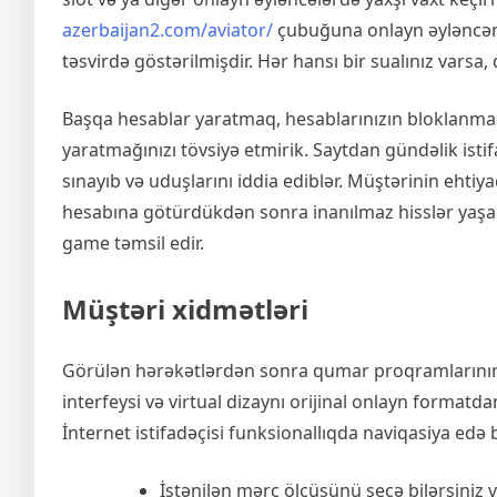
azerbaijan2.com/aviator/
çubuğuna onlayn əyləncəni
təsvirdə göstərilmişdir. Hər hansı bir sualınız varsa, 
Başqa hesablar yaratmaq, hesablarınızın bloklanmas
yaratmağınızı tövsiyə etmirik. Saytdan gündəlik istifa
sınayıb və uduşlarını iddia ediblər. Müştərinin ehti
hesabına götürdükdən sonra inanılmaz hisslər yaşam
game təmsil edir.
Müştəri xidmətləri
Görülən hərəkətlərdən sonra qumar proqramlarının p
interfeysi və virtual dizaynı orijinal onlayn format
İnternet istifadəçisi funksionallıqda naviqasiya edə b
İstənilən mərc ölçüsünü seçə bilərsiniz 