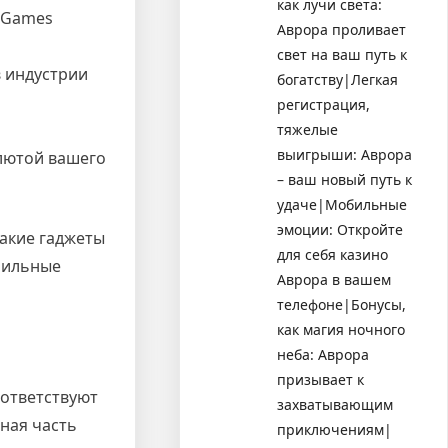
как лучи света:
t Games
Аврора проливает
свет на ваш путь к
в индустрии
богатству|Легкая
регистрация,
тяжелые
выигрыши: Аврора
алютой вашего
– ваш новый путь к
удаче|Мобильные
эмоции: Откройте
такие гаджеты
для себя казино
бильные
Аврора в вашем
телефоне|Бонусы,
как магия ночного
неба: Аврора
призывает к
оответствуют
захватывающим
ная часть
приключениям|