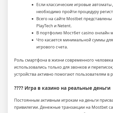
Если классические игровые автоматы 
необходимо пройти процедуру регист
Всего на сайте Mostbet представлены
PlayTech и Netent.
В портфолио Мостбет casino онлайн м
Что касается минимальной суммы для
игрового счета.
Роль смартфона в жизни современного человека 
использовались только для звонков и переписо
устройства активно помогают пользователям в р
???? Игра в казино на реальные деньги
Постоянным активным игрокам на деньги присва
привилегии. Денежные транзакции на Mostbet c