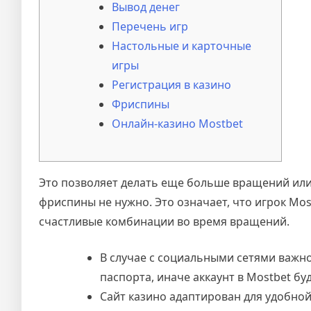
Вывод денег
Перечень игр
Настольные и карточные
игры
Регистрация в казино
Фриспины
Онлайн-казино Mostbet
Это позволяет делать еще больше вращений или 
фриспины не нужно. Это означает, что игрок Mo
счастливые комбинации во время вращений.
В случае с социальными сетями важн
паспорта, иначе аккаунт в Mostbet бу
Сайт казино адаптирован для удобной