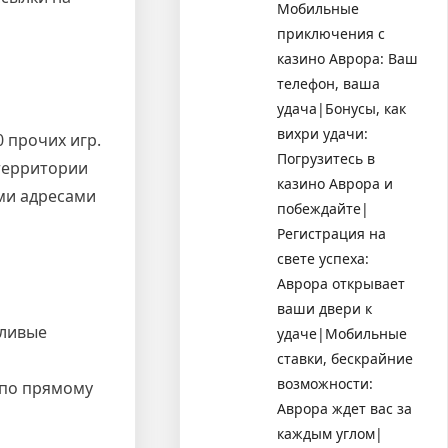
Мобильные
приключения с
казино Аврора: Ваш
телефон, ваша
удача|Бонусы, как
вихри удачи:
0 прочих игр.
Погрузитесь в
 территории
казино Аврора и
ыми адресами
побеждайте|
Регистрация на
свете успеха:
Аврора открывает
ваши двери к
тливые
удаче|Мобильные
ставки, бескрайние
возможности:
 по прямому
Аврора ждет вас за
каждым углом|