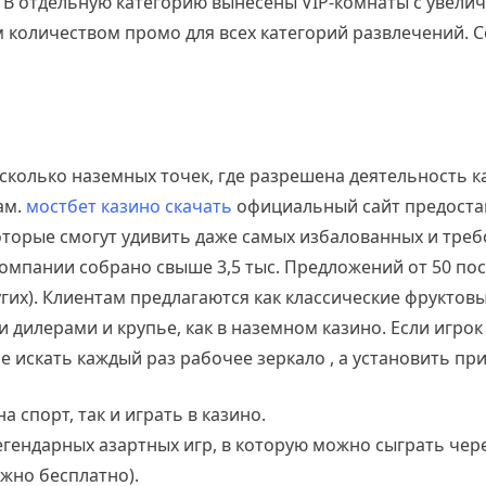
. В отдельную категорию вынесены VIP-комнаты с увел
 количеством промо для всех категорий развлечений. 
сколько наземных точек, где разрешена деятельность к
ам.
мостбет казино скачать
официальный сайт предостав
оторые смогут удивить даже самых избалованных и тре
компании собрано свыше 3,5 тыс. Предложений от 50 по
других). Клиентам предлагаются как классические фруктовы
дилерами и крупье, как в наземном казино. Если игрок
не искать каждый раз рабочее зеркало , а установить пр
а спорт, так и играть в казино.
легендарных азартных игр, в которую можно сыграть чер
ожно бесплатно).