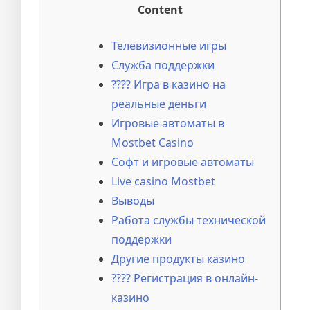
Content
Телевизионные игры
Служба поддержки
???? Игра в казино на
реальные деньги
Игpoвыe aвтoмaты в
Mostbet Casino
Софт и игровые автоматы
Live casino Mostbet
Выводы
Работа службы технической
поддержки
Другие продукты казино
???? Регистрация в онлайн-
казино