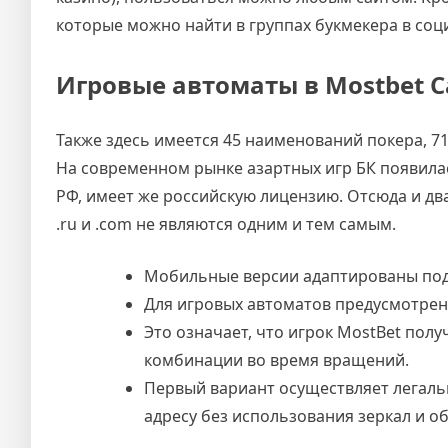
которые можно найти в группах букмекера в соци
Игpoвыe aвтoмaты в Mostbet C
Также здесь имеется 45 наименований покера, 71
На современном рынке азартных игр БК появила
РФ, имеет же российскую лицензию. Отсюда и дв
.ru и .com не являются одним и тем самым.
Мобильные версии адаптированы под
Для игровых автоматов предусмотрен
Это означает, что игрок MostBet пол
комбинации во время вращений.
Первый вариант осуществляет легаль
адресу без использования зеркал и о