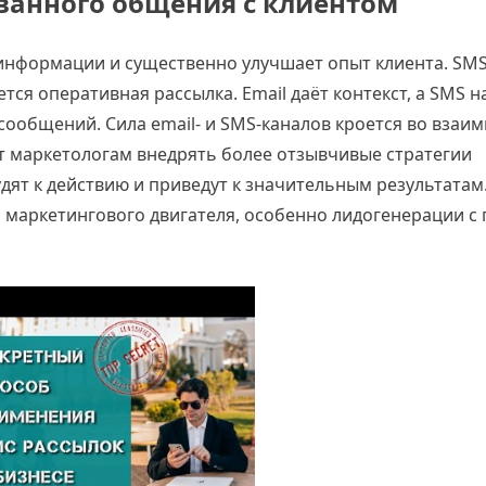
ванного общения с клиентом
 информации и существенно улучшает опыт клиента. SMS
тся оперативная рассылка. Email даёт контекст, а SMS 
 сообщений. Сила email- и SMS-каналов кроется во взаи
т маркетологам внедрять более отзывчивые стратегии
дят к действию и приведут к значительным результатам
ля маркетингового двигателя, особенно лидогенерации 