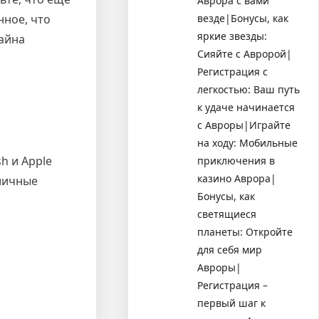
Аврора с вами
везде|Бонусы, как
нное, что
яркие звезды:
зайна
Сияйте с Авророй|
Регистрация с
легкостью: Ваш путь
к удаче начинается
с Авроры|Играйте
на ходу: Мобильные
h и Apple
приключения в
казино Аврора|
личные
Бонусы, как
светящиеся
планеты: Откройте
для себя мир
Авроры|
Регистрация –
первый шаг к