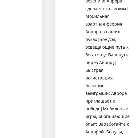
везению: Аврора
сделает его легким|
Мобильная
азартная феерия:
Аврора в ваших
руках|Бонусы,
освещающие путь к
богатству: Ваш путь
через Аврору|
Быстрая
регистрация,
большие
выигрыши: Аврора
приглашает к
победе|Мобильные
игры, обогащающие
опыт: Заработайте с
Авророй|Бонусы,