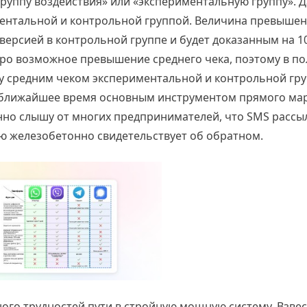
группу воздействия» или «экспериментальную группу». 
ментальной и контрольной группой. Величина превышен
версией в контрольной группе и будет доказанным на 
 про возможное превышение среднего чека, поэтому в 
у средним чеком экспериментальной и контрольной гр
я в ближайшее время основным инструментом прямого ма
нно слышу от многих предпринимателей, что SMS расс
гаю железобетонно свидетельствует об обратном.
го трудностей пути в стройную мощную систему. Взвес