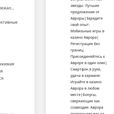
звезды: Лучшие
 лежал…
предложения от
Авроры|Зарядите
ективные
свой опыт:
Мобильные игры в
казино Аврора|
Регистрация без
границ:
Присоединяйтесь к
Авроре в один клик|
Нажимая
Смартфон в руке,
ля
удача в кармане:
ся
Играйте в казино
Аврора в любом
месте|Бонусы,
сверкающие как
созвездия: Аврора
приглашает вас на