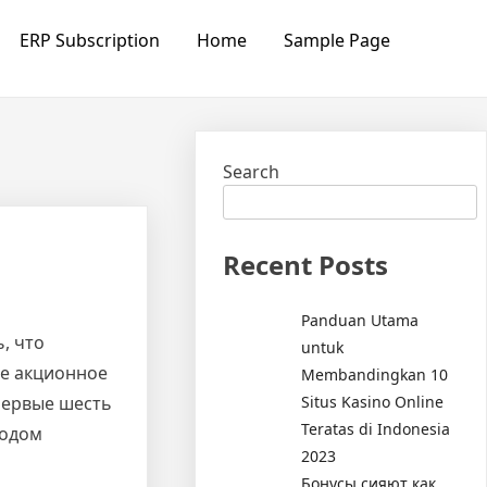
ERP Subscription
Home
Sample Page
Search
Recent Posts
Panduan Utama
, что
untuk
ое акционное
Membandingkan 10
Situs Kasino Online
 первые шесть
Teratas di Indonesia
иодом
2023
Бонусы сияют как