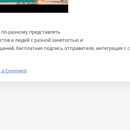
 по-разному представлять
стов и людей с разной занятостью и
щений, бесплатная подпись отправителя, интеграция с 
on
e a Comment
Как
составить
СМС
рассылку:
тексты
и
рекомендации
Квантек