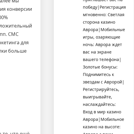
Далее мы
победу|Регистрация
ия конверсии
мгновенно: Светлая
100%
сторона казино
положительный
Аврора|Мобильные
упп. СМС
игры, озаряющие
ркетинга для
ночь: Аврора ждет
ылки больше
вас на экране
вашего телефона|
Золотые бонусы:
Поднимитесь к
звездам с Авророй|
Регистрируйтесь,
выигрывайте,
наслаждайтесь:
Вход в мир казино
Аврора|Мобильное
казино на высоте:
ьте, что ещё