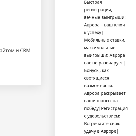
Быстрая
регистрация,
вечные выигрыши:
Аврора – ваш ключ
к успеху|
Мобильные ставки,
максимальные
сайтом и CRM
выигрыши: Аврора
вас не разочарует|
Бонусы, как
светящиеся
возможности:
Аврора раскрывает
ваши шансы на
победу|Регистрация
с удовольствием:
Встречайте свою
удачу в Авроре|