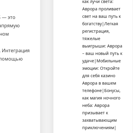
как лучи света:
Аврора проливает
свет на ваш путь к
 — это
богатству|Легкая
напрямую
регистрация,
мном
тяжелые
выигрыши: Аврора
. Интеграция
– ваш новый путь к
с помощью
удаче|Мобильные
эмоции: Откройте
для себя казино
Аврора в вашем
телефоне|Бонусы,
как магия ночного
неба: Аврора
призывает к
захватывающим
приключениям|