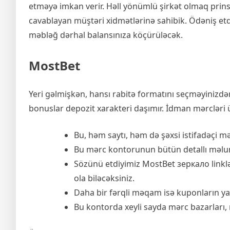
etməyə imkan verir. Həll yönümlü şirkət olmaq prins
cavablayan müştəri xidmətlərinə sahibik. Ödəniş et
məbləğ dərhal balansınıza köçürüləcək.
MostBet
Yeri gəlmişkən, hansı rabitə formatını seçməyinizdə
bonuslar depozit xarakteri daşımır. İdman mərcləri 
Bu, həm saytı, həm də şəxsi istifadəçi 
Bu mərc kontorunun bütün detallı məluma
Sözünü etdiyimiz MostBet зеркало linklər
ola biləcəksiniz.
Daha bir fərqli məqam isə kuponların ya
Bu kontorda xeyli sayda mərc bazarları, mə