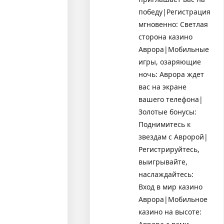
победу|Регистрация
мгновенно: Светлая
сторона казино
Аврора|Мобильные
игры, озаряющие
ночь: Аврора ждет
вас на экране
вашего телефона|
Золотые бонусы:
Поднимитесь к
звездам с Авророй|
Регистрируйтесь,
выигрывайте,
наслаждайтесь:
Вход в мир казино
Аврора|Мобильное
казино на высоте: