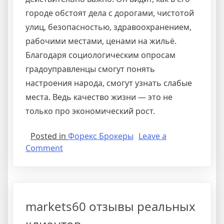
городе обстоят дела с дорогами, чистотой
улиц, безопасностью, здравоохранением,
рабочими местами, ценами на жильё.
Благодаря социологическим опросам
градоуправленцы смогут понять
настроения народа, смогут узнать слабые
места. Ведь качество жизни — это не
только про экономический рост.
Posted in
Форекс Брокеры
Leave a
on
Comment
Сравни
подбор
и
сравнение
markets60 отзывы реальных
вкладов,
кредитов,