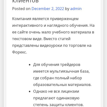
клиентов
кредитных
Posted on
December 2, 2022
by
admin
карт,
автострахование,
Компания является приверженцем
калькулятор
интерактивного и наглядного обучения. На
ОСАГО
ее сайте очень мало учебного материала в
и
каско,
текстовом виде. Вместо статей
рейтинг
представлены видеоуроки по торговле на
страховых
Форекс.
компаний
Для обучения трейдеров
имеется мультиязычная база,
где собран полный набор
образовательных материалов.
Однако не все лицензии
предлагают одинаковую
степень защиты клиентов.