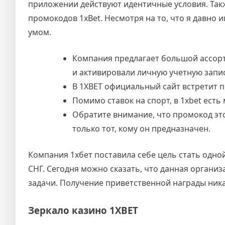
приложении действуют идентичные условия. Такж
промокодов 1xBet. Несмотря на то, что я давно 
умом.
Компания предлагает большой ассорт
и активировали личную учетную запи
В 1XBET официальный сайт встретит
Помимо ставок на спорт, в 1xbet есть
Обратите внимание, что промокод эт
только тот, кому он предназначен.
Компания 1хбет поставила себе цель стать одно
СНГ. Сегодня можно сказать, что данная органи
задачи. Получение приветственной награды ника
Зеркало казино 1XBET