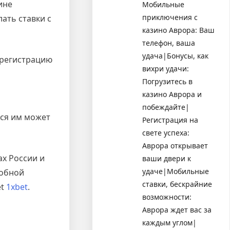
ине
Мобильные
приключения с
ать ставки с
казино Аврора: Ваш
телефон, ваша
удача|Бонусы, как
 регистрацию
вихри удачи:
Погрузитесь в
казино Аврора и
побеждайте|
ься им может
Регистрация на
свете успеха:
Аврора открывает
ах России и
ваши двери к
удаче|Мобильные
добной
ставки, бескрайние
et
1xbet
.
возможности:
Аврора ждет вас за
каждым углом|