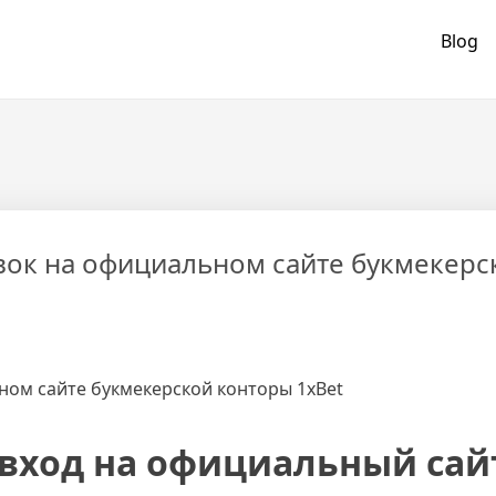
Blog
авок на официальном сайте букмекерс
ном сайте букмекерской конторы 1xBet
 вход на официальный сай