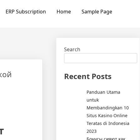
ERP Subscription
Home
Sample Page
Search
кой
Recent Posts
Panduan Utama
untuk
Membandingkan 10
Situs Kasino Online
Teratas di Indonesia
т
2023
Бонусы сияют как