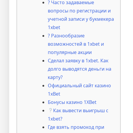
? Часто задаваемые
вопросы по регистрации и
учетной записи у букмекера
1xbet
? Разнообразие
возможностей в 1xbet и
популярные акции
Сделал заявку в 1xbet. Как
долго выводятся деньги на
карту?
Официальный сайт казино
1xBet
Бонусы казино 1XBet
Как вывести выигрыш с
1xbet?
Где взять промокод при