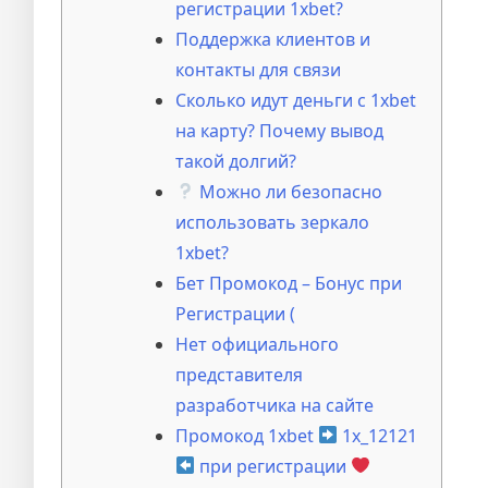
регистрации 1xbet?
Поддержка клиентов и
контакты для связи
Сколько идут деньги с 1xbet
на карту? Почему вывод
такой долгий?
Можно ли безопасно
использовать зеркало
1xbet?
Бет Промокод – Бонус при
Регистрации (
Нет официального
представителя
разработчика на сайте
Промокод 1xbet
1x_12121
при регистрации