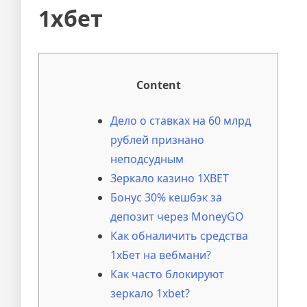
1хбет
Content
Дело о ставках на 60 млрд
рублей признано
неподсудным
Зеркало казино 1XBET
Бонус 30% кешбэк за
депозит через MoneyGO
Как обналичить средства
1хБет на вебмани?
Как часто блокируют
зеркало 1xbet?