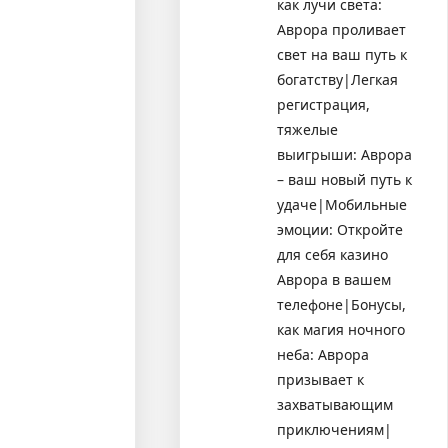
как лучи света:
Аврора проливает
свет на ваш путь к
богатству|Легкая
регистрация,
тяжелые
выигрыши: Аврора
– ваш новый путь к
удаче|Мобильные
эмоции: Откройте
для себя казино
Аврора в вашем
телефоне|Бонусы,
как магия ночного
неба: Аврора
призывает к
захватывающим
приключениям|