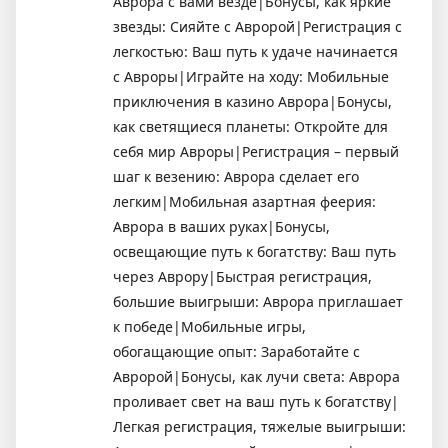
Аврора с вами везде|Бонусы, как яркие
звезды: Сияйте с Авророй|Регистрация с
легкостью: Ваш путь к удаче начинается
с Авроры|Играйте на ходу: Мобильные
приключения в казино Аврора|Бонусы,
как светящиеся планеты: Откройте для
себя мир Авроры|Регистрация – первый
шаг к везению: Аврора сделает его
легким|Мобильная азартная феерия:
Аврора в ваших руках|Бонусы,
освещающие путь к богатству: Ваш путь
через Аврору|Быстрая регистрация,
большие выигрыши: Аврора приглашает
к победе|Мобильные игры,
обогащающие опыт: Заработайте с
Авророй|Бонусы, как лучи света: Аврора
проливает свет на ваш путь к богатству|
Легкая регистрация, тяжелые выигрыши: