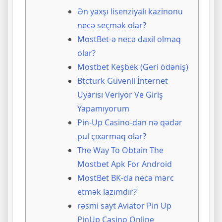
Ən yaxşı lisenziyalı kazinonu
necə seçmək olar?
MostBet-ə necə daxil olmaq
olar?
Mostbet Keşbek (Geri ödəniş)
Btcturk Güvenli İnternet
Uyarısı Veriyor Ve Giriş
Yapamıyorum
Pin-Up Casino-dan nə qədər
pul çıxarmaq olar?
The Way To Obtain The
Mostbet Apk For Android
MostBet BK-da necə mərc
etmək lazımdır?
rəsmi sayt Aviator Pin Up
PinUp Casino Online