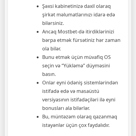
Şəxsi kabinetinizə daxil olaraq
şirkət məlumatlarınızı idarə edə
bilərsiniz.
Ancaq Mostbet-də itirdiklərinizi
bərpa etmək fürsətiniz hər zaman
ola bilər.
Bunu etmək üçün müvafiq OS
seçin və “Yükləmə” düyməsini
basın.
Onlar eyni ödəniş sistemlərindən
istifadə edə və masaüstü
versiyasının istifadəçiləri ilə eyni
bonusları ala bilərlər.
Bu, müntəzəm olaraq qazanmaq
istəyənlər üçün çox faydalıdır.