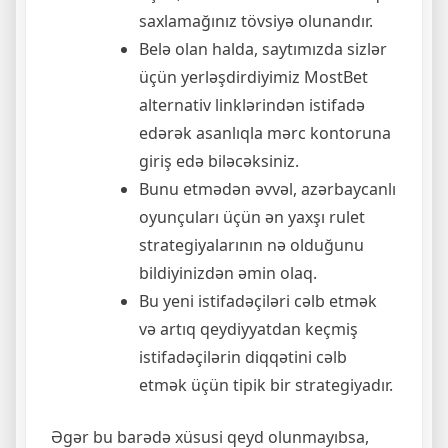
saxlamağınız tövsiyə olunandır.
Belə olan halda, saytımızda sizlər
üçün yerləşdirdiyimiz MostBet
alternativ linklərindən istifadə
edərək asanlıqla mərc kontoruna
giriş edə biləcəksiniz.
Bunu etmədən əvvəl, azərbaycanlı
oyunçuları üçün ən yaxşı rulet
strategiyalarının nə olduğunu
bildiyinizdən əmin olaq.
Bu yeni istifadəçiləri cəlb etmək
və artıq qeydiyyatdan keçmiş
istifadəçilərin diqqətini cəlb
etmək üçün tipik bir strategiyadır.
Əgər bu barədə xüsusi qeyd olunmayıbsa,