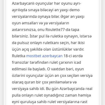
Azərbaycanlı oyunçular hər oyunu ayrı-
ayrılıqda sınaya biləcəyi ən yaxşı demo
versiyalarında oynaya bilər. Əgər ən yaxşı
oyun əmsalları və ya versiyaların
axtarırsınızsa, onu Roulette77-də tapa
bilərsiniz. İstər pul ilə ruletka oynayın, istərsə
də pulsuz onlayn ruletkanı seçin, hər ikisi
üçün açıq şəkildə olan üstünlüklər vardır.
Ruletka
mostbet azerbaycan
18-ci əsrdə
fransızlar tərəfindən rulet çarxının icad
edilməsi ilə başladı. O vaxtdan bəri, oyun
özlərini oyunçular üçün ən çox seçilən versiya
olaraq quran bir çox yeniləmələrə və
versiyaya sahib idi. Bu gün Azərbaycanda real
pulla onlayn rulet oynadığınız zaman həmişə
eyni quruluşa sahib rulet versiyalarına rast