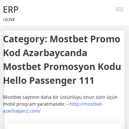
Skip
ERP
to
content
ULIVE
Category:
Mostbet Promo
Kod Azərbaycanda
Mostbet Promosyon Kodu
Hello Passenger 111
Mostbet saytının daha bir üstünlüyü onun sizin üçün
mobil proqram yaratmasıdır. –
http://mostbet-
azerbaijan2.com/