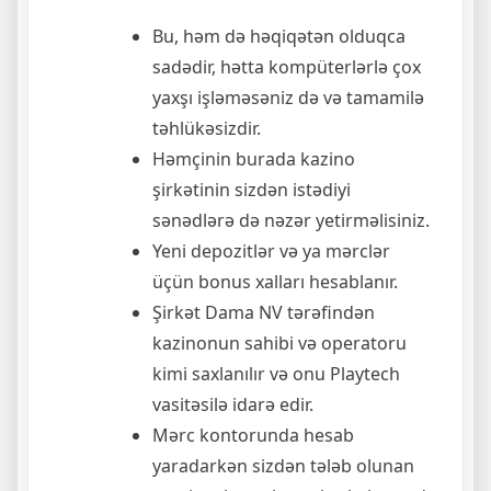
Bu, həm də həqiqətən olduqca
sadədir, hətta kompüterlərlə çox
yaxşı işləməsəniz də və tamamilə
təhlükəsizdir.
Həmçinin burada kazino
şirkətinin sizdən istədiyi
sənədlərə də nəzər yetirməlisiniz.
Yeni depozitlər və ya mərclər
üçün bonus xalları hesablanır.
Şirkət Dama NV tərəfindən
kazinonun sahibi və operatoru
kimi saxlanılır və onu Playtech
vasitəsilə idarə edir.
Mərc kontorunda hesab
yaradarkən sizdən tələb olunan