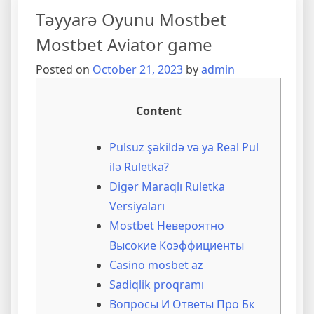
Təyyarə Oyunu Mostbet
Mostbet Aviator game
Posted on
October 21, 2023
by
admin
Content
Pulsuz şəkildə və ya Real Pul
ilə Ruletka?
Digər Maraqlı Ruletka
Versiyaları
Mostbet Невероятно
Высокие Коэффициенты
Casino mosbet az
Sadiqlik proqramı
Вопросы И Ответы Про Бк