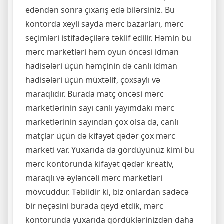
edəndən sonra çıxarış edə bilərsiniz. Bu
kontorda xeyli sayda mərc bazarları, mərc
seçimləri istifadəçilərə təklif edilir. Həmin bu
mərc marketləri həm oyun öncəsi idman
hadisələri üçün həmçinin də canlı idman
hadisələri üçün müxtəlif, çoxsaylı və
maraqlıdır. Burada matç öncəsi mərc
marketlərinin sayı canlı yayımdakı mərc
marketlərinin sayından çox olsa da, canlı
matçlar üçün də kifayət qədər çox mərc
marketi var. Yuxarıda da gördüyünüz kimi bu
mərc kontorunda kifayət qədər kreativ,
maraqlı və əyləncəli mərc marketləri
mövcuddur. Təbiidir ki, biz onlardan sadəcə
bir neçəsini burada qeyd etdik, mərc
kontorunda yuxarıda gördüklərinizdən daha