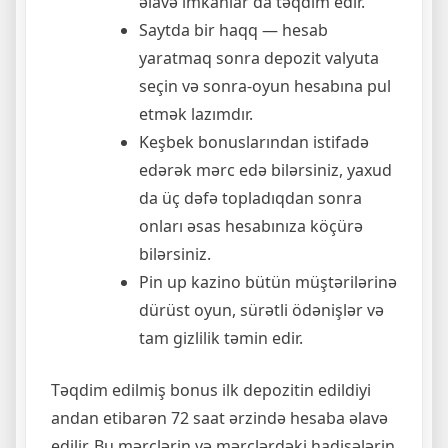
əlavə imkanlar da təqdim edir.
Saytda bir haqq — hesab
yaratmaq sonra depozit valyuta
seçin və sonra-oyun hesabına pul
etmək lazımdır.
Keşbek bonuslarından istifadə
edərək mərc edə bilərsiniz, yaxud
da üç dəfə topladıqdan sonra
onları əsas hesabınıza köçürə
bilərsiniz.
Pin up kazino bütün müştərilərinə
dürüst oyun, sürətli ödənişlər və
tam gizlilik təmin edir.
Təqdim edilmiş bonus ilk depozitin edildiyi
andan etibarən 72 saat ərzində hesaba əlavə
edilir. Bu mərclərin və mərclərdəki hadisələrin