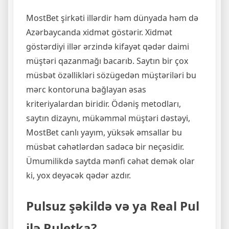
MostBet şirkəti illərdir həm dünyada həm də
Azərbaycanda xidmət göstərir. Xidmət
göstərdiyi illər ərzində kifayət qədər daimi
müştəri qazanmağı bacarıb. Saytın bir çox
müsbət özəllikləri sözügedən müştəriləri bu
mərc kontoruna bağlayan əsas
kriteriyalardan biridir. Ödəniş metodları,
saytın dizaynı, mükəmməl müştəri dəstəyi,
MostBet canlı yayım, yüksək əmsallar bu
müsbət cəhətlərdən sadəcə bir neçəsidir.
Ümumilikdə saytda mənfi cəhət demək olar
ki, yox deyəcək qədər azdır.
Pulsuz şəkildə və ya Real Pul
ilə Ruletka?