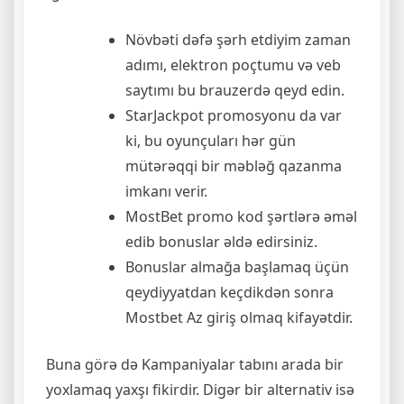
Növbəti dəfə şərh etdiyim zaman
adımı, elektron poçtumu və veb
saytımı bu brauzerdə qeyd edin.
StarJackpot promosyonu da var
ki, bu oyunçuları hər gün
mütərəqqi bir məbləğ qazanma
imkanı verir.
MostBet promo kod şərtlərə əməl
edib bonuslar əldə edirsiniz.
Bonuslar almağa başlamaq üçün
qeydiyyatdan keçdikdən sonra
Mostbet Az giriş olmaq kifayətdir.
Buna görə də Kampaniyalar tabını arada bir
yoxlamaq yaxşı fikirdir. Digər bir alternativ isə