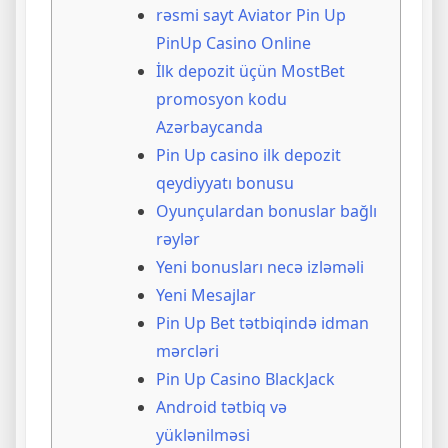
rəsmi sayt Aviator Pin Up
PinUp Casino Online
İlk depozit üçün MostBet
promosyon kodu
Azərbaycanda
Pin Up casino ilk depozit
qeydiyyatı bonusu
Oyunçulardan bonuslar bağlı
rəylər
Yeni bonusları necə izləməli
Yeni Mesajlar
Pin Up Bet tətbiqində idman
mərcləri
Pin Up Casino BlackJack
Android tətbiq və
yüklənilməsi