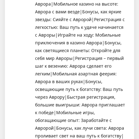
Аврора|Мобильное казино на высоте:
Аврора с вами везде|Бонусы, как яркие
звезды: Сияйте с Авророй|Регистрация с
легкостью: Ваш путь к удаче начинается
с Авроры|Играйте на ходу: Мобильные
приключения в казино Аврора|Бонусы,
как светящиеся планеты: Откройте для
себя мир Авроры|Регистрация – первый
шаг к везению: Аврора сделает его
легким|Мобильная азартная феерия:
Аврора в ваших руках|Бонусы,
освещающие путь к богатству: Ваш путь
через Аврору|Быстрая регистрация,
большие выигрыши: Аврора приглашает
к победе|Мобильные игры,
обогащающие опыт: Заработайте с
Авророй|Бонусы, как лучи света: Аврора
проливает свет на ваш путь к богатству|