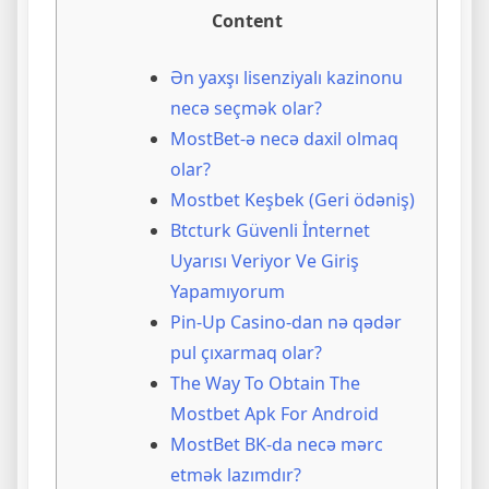
Content
Ən yaxşı lisenziyalı kazinonu
necə seçmək olar?
MostBet-ə necə daxil olmaq
olar?
Mostbet Keşbek (Geri ödəniş)
Btcturk Güvenli İnternet
Uyarısı Veriyor Ve Giriş
Yapamıyorum
Pin-Up Casino-dan nə qədər
pul çıxarmaq olar?
The Way To Obtain The
Mostbet Apk For Android
MostBet BK-da necə mərc
etmək lazımdır?