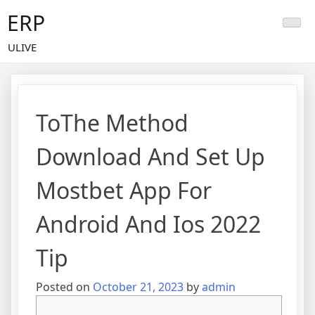
Skip
ERP
to
content
ULIVE
ToThe Method
Download And Set Up
Mostbet App For
Android And Ios 2022
Tip
Posted on
October 21, 2023
by
admin