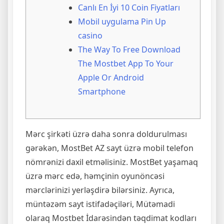
Canlı En İyi 10 Coin Fiyatları
Mobil uygulama Pin Up
casino
The Way To Free Download
The Mostbet App To Your
Apple Or Android
Smartphone
Mərc şirkəti üzrə daha sonra doldurulması
gərəkən, MostBet AZ sayt üzrə mobil telefon
nömrənizi daxil etməlisiniz. MostBet yaşamaq
üzrə mərc edə, həmçinin oyunöncəsi
mərclərinizi yerləşdirə bilərsiniz. Ayrıca,
müntəzəm sayt istifadəçiləri, Mütəmadi
olaraq Mostbet İdarəsindən təqdimat kodları