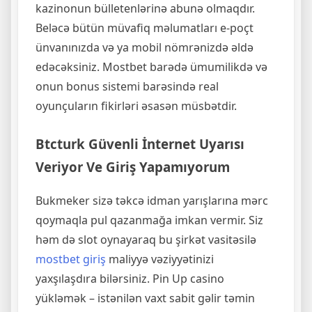
kazinonun bülletenlərinə abunə olmaqdır.
Beləcə bütün müvafiq məlumatları e-poçt
ünvanınızda və ya mobil nömrənizdə əldə
edəcəksiniz. Mostbet barədə ümumilikdə və
onun bonus sistemi barəsində real
oyunçuların fikirləri əsasən müsbətdir.
Btcturk Güvenli İnternet Uyarısı
Veriyor Ve Giriş Yapamıyorum
Bukmeker sizə təkcə idman yarışlarına mərc
qoymaqla pul qazanmağa imkan vermir. Siz
həm də slot oynayaraq bu şirkət vasitəsilə
mostbet giriş
maliyyə vəziyyətinizi
yaxşılaşdıra bilərsiniz. Pin Up casino
yükləmək – istənilən vaxt sabit gəlir təmin