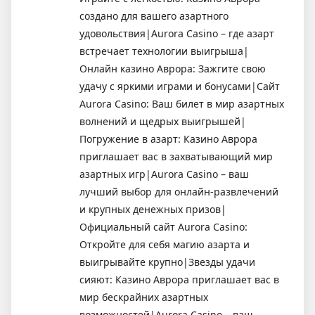
создано для вашего азартного
удовольствия|Aurora Casino – где азарт
встречает технологии выигрыша|
Онлайн казино Аврора: Зажгите свою
удачу с яркими играми и бонусами|Сайт
Aurora Casino: Ваш билет в мир азартных
волнений и щедрых выигрышей|
Погружение в азарт: Казино Аврора
приглашает вас в захватывающий мир
азартных игр|Aurora Casino – ваш
лучший выбор для онлайн-развлечений
и крупных денежных призов|
Официальный сайт Aurora Casino:
Откройте для себя магию азарта и
выигрывайте крупно|Звезды удачи
сияют: Казино Аврора приглашает вас в
мир бескрайних азартных
возможностей|Aurora Casino – ваш