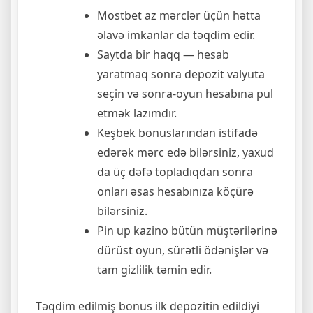
Mostbet az mərclər üçün hətta
əlavə imkanlar da təqdim edir.
Saytda bir haqq — hesab
yaratmaq sonra depozit valyuta
seçin və sonra-oyun hesabına pul
etmək lazımdır.
Keşbek bonuslarından istifadə
edərək mərc edə bilərsiniz, yaxud
da üç dəfə topladıqdan sonra
onları əsas hesabınıza köçürə
bilərsiniz.
Pin up kazino bütün müştərilərinə
dürüst oyun, sürətli ödənişlər və
tam gizlilik təmin edir.
Təqdim edilmiş bonus ilk depozitin edildiyi