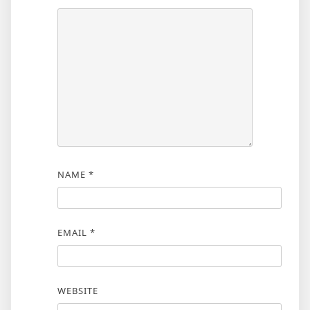
NAME
*
EMAIL
*
WEBSITE