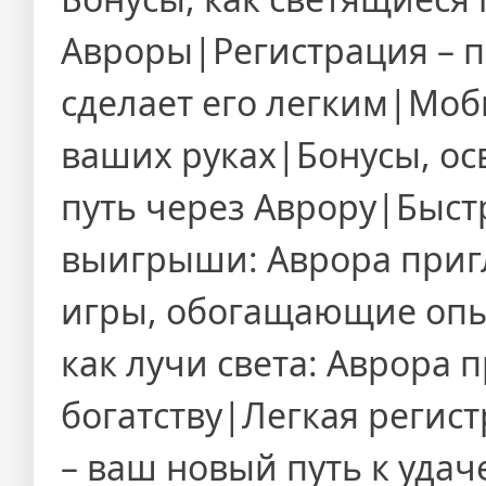
Авроры|Регистрация – п
сделает его легким|Моб
ваших руках|Бонусы, ос
путь через Аврору|Быст
выигрыши: Аврора приг
игры, обогащающие опыт
как лучи света: Аврора п
богатству|Легкая регис
– ваш новый путь к уда