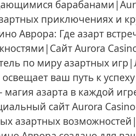
ащающимися барабанами|Aur
 азартных приключениях и к
о Аврора: Где азарт встре
ностями|Сайт Aurora Casin
тель по миру азартных игр
освещает ваш путь к успеху
– магия азарта в каждой игр
альный сайт Aurora Casino
ных азартных возможностей
зино Аврора создано для ва