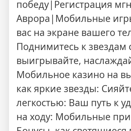
победу|Регистрация мгн
Аврора|Мобильные игры
вас на экране вашего т
Поднимитесь к звездам 
выигрывайте, наслаждай
Мобильное казино на вы
как яркие звезды: Сияйт
легкостью: Ваш путь к 
на ходу: Мобильные при
Бонусы, как светящиеся 