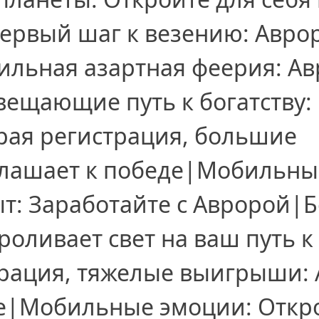
ервый шаг к везению: Авро
ильная азартная феерия: Ав
вещающие путь к богатству:
рая регистрация, большие
лашает к победе|Мобильны
: Заработайте с Авророй|Б
роливает свет на ваш путь к
трация, тяжелые выигрыши:
че|Мобильные эмоции: Откр