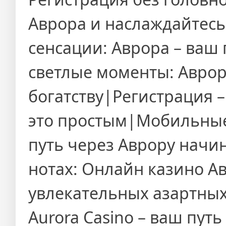
Аврора и наслаждайтес
сенсации: Аврора – ваш 
светлые моменты: Аврор
богатству|Регистрация –
это простым|Мобильные
путь через Аврору начи
нотах: Онлайн казино А
увлекательных азартны
Aurora Casino – ваш пу