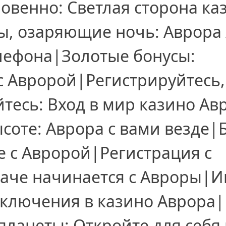
овенно: Светлая сторона ка
, озаряющие ночь: Аврора
елефона|Золотые бонусы:
с Авророй|Регистрируйтесь,
тесь: Вход в мир казино Ав
соте: Аврора с вами везде|
е с Авророй|Регистрация с
удаче начинается с Авроры|И
ключения в казино Аврора|
планеты: Откройте для себя