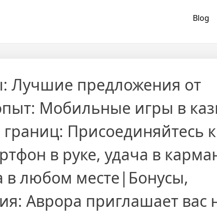
Blog
ы: Лучшие предложения от
опыт: Мобильные игры в ка
 границ: Присоединяйтесь к
тфон в руке, удача в карма
а в любом месте|Бонусы,
ия: Аврора приглашает вас 