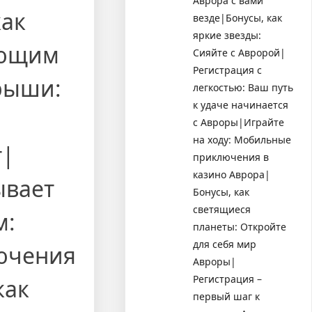
Аврора с вами
как
везде|Бонусы, как
яркие звезды:
ающим
Сияйте с Авророй|
Регистрация с
рыши:
легкостью: Ваш путь
к удаче начинается
с Авроры|Играйте
на ходу: Мобильные
т|
приключения в
казино Аврора|
ывает
Бонусы, как
светящиеся
м:
планеты: Откройте
для себя мир
ючения
Авроры|
Регистрация –
как
первый шаг к