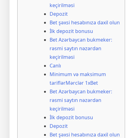
keçirilməsi
Depozit
Bet şəxsi hesabınıza daxil olun
İlk depozit bonusu
Bet Azərbaycan bukmeker:
rəsmi saytın nəzərdən
keçirilməsi
Canlı
Minimum və maksimum
tariflərMərclər 1xBet
Bet Azərbaycan bukmeker:
rəsmi saytın nəzərdən
keçirilməsi
İlk depozit bonusu
Depozit
Bet şəxsi hesabınıza daxil olun