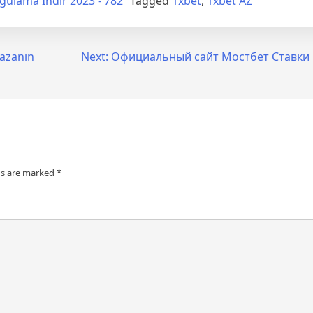
gulama Indir 2023 - 782
Tagged
1xbet
,
1xbet AZ
qazanın
Next:
Официальный сайт Мостбет Ставки 
ds are marked
*