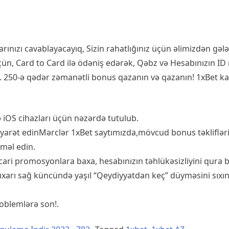
arınızı cavablayacayıq, Sizin rahatlığınız üçün əlimizdən gələ
, Card to Card ilə ödəniş edərək, Qəbz və Hesabınızın ID n
iz. 250-ə qədər zəmanətli bonus qazanın və qazanın! 1xBet k
iOS cihazları üçün nəzərdə tutulub.
yarət edinMərclər 1xBet saytımızda,mövcud bonus təkliflər
əməl edin.
 cari promosyonlara baxa, hesabınızın təhlükəsizliyini qura bi
uxarı sağ küncündə yaşıl “Qeydiyyatdan keç” düyməsini sıxın
roblemlərə son!.