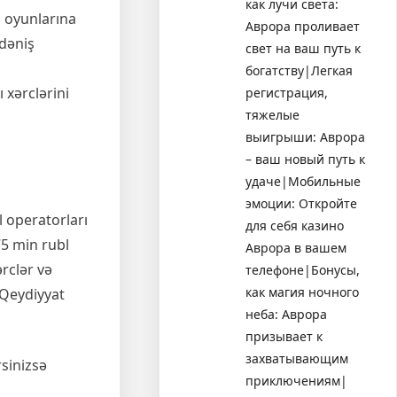
как лучи света:
a oyunlarına
Аврора проливает
ödəniş
свет на ваш путь к
богатству|Легкая
 xərclərini
регистрация,
тяжелые
выигрыши: Аврора
– ваш новый путь к
удаче|Мобильные
эмоции: Откройте
l operatorları
для себя казино
5 min rubl
Аврора в вашем
rclər və
телефоне|Бонусы,
как магия ночного
.Qeydiyyat
неба: Аврора
призывает к
захватывающим
rsinizsə
приключениям|