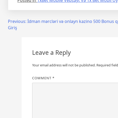
Posted in
1xBet Mobile Vebsayt Və 1x Bet Mobil Uy
Post
Previous:
İdman mərcləri və onlayn kazino 500 Bonus 
Giriş
navigation
Leave a Reply
Your email address will not be published.
Required fiel
COMMENT
*