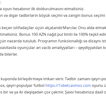
.
 oyun hesabının ilk doldurulmasını etməlisiniz.
 və digər tədbirlərin böyük seçimi və zəngin bonus seçimi d
n keçən istifadəçilər üçün əlçatandırMərclər. Onu əldə etmə
məlisiniz. Bonus 100 AZN nağd pul limiti ilə 100% təşkil edir
çün nəzərdə tutulub. Proqramın funksionallığı və dizaynı ist
asitəsilə oyunçular ən vacib əməliyyatları – qeydiyyatdan k
 bilərlər.
 kuponda birləşdirməyə imkan verir. Tədbir zamanı qeyri-p
x, qeyri-populyar futbol
https://1xbetcasinoz.com
oyunu ü
s bir və ya iki dəqiqədən çox çəkmir. Şəxsi hesabınıza daxil 