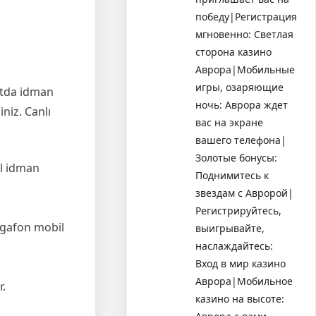
победу|Регистрация
мгновенно: Светлая
сторона казино
Аврора|Мобильные
игры, озаряющие
ytda idman
ночь: Аврора ждет
niz. Canlı
вас на экране
вашего телефона|
Золотые бонусы:
al idman
Поднимитесь к
звездам с Авророй|
Регистрируйтесь,
Megafon mobil
выигрывайте,
наслаждайтесь:
Вход в мир казино
Аврора|Мобильное
r.
казино на высоте: