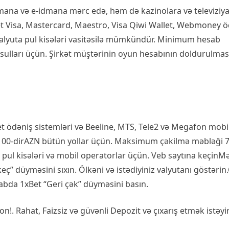
dmana və e-idmana mərc edə, həm də kazinolara və televiziy
Bet Visa, Mastercard, Maestro, Visa Qiwi Wallet, Webmoney 
ovalyuta pul kisələri vasitəsilə mümkündür. Minimum hesab
ulları üçün. Şirkət müştərinin oyun hesabının doldurulması
et ödəniş sistemləri və Beeline, MTS, Tele2 və Megafon mobi
 100-dirAZN bütün yollar üçün. Maksimum çəkilmə məbləği 7
 pul kisələri və mobil operatorlar üçün. Veb saytına keçinMə
ç” düyməsini sıxın. Ölkəni və istədiyiniz valyutanı göstərin
abda 1xBet “Geri çək” düyməsini basın.
on!. Rahat, Faizsiz və güvənli Depozit və çıxarış etmək istəyi