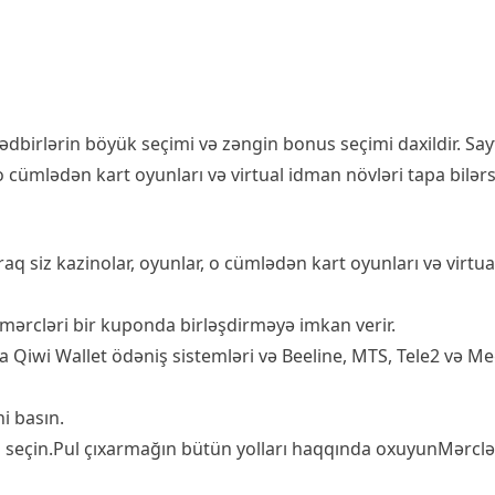
ədbirlərin böyük seçimi və zəngin bonus seçimi daxildir. Sa
o cümlədən kart oyunları və virtual idman növləri tapa bilərsi
q siz kazinolar, oyunlar, o cümlədən kart oyunları və virtu
ərcləri bir kuponda birləşdirməyə imkan verir.
sa Qiwi Wallet ödəniş sistemləri və Beeline, MTS, Tele2 və 
i basın.
ol seçin.Pul çıxarmağın bütün yolları haqqında oxuyunMərclə