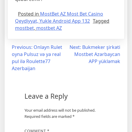
Posted in
MostBet AZ Most Bet Casino
Qeydiyyat, Yukle Android App 132
Tagged
mostbet
,
mostbet AZ
Post
Previous:
Onlayn Rulet
Next:
Bukmeker şirkəti
oyna Pulsuz və ya real
Mostbet Azərbaycan
navigation
pul ilə Roulette77
APP yükləmək
Azerbaijan
Leave a Reply
Your email address will not be published.
Required fields are marked
*
COMMENT
*