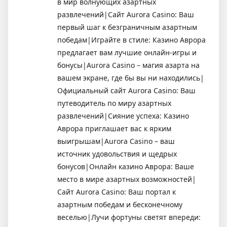
в мир волнующих азартных
развлечений|Сайт Aurora Casino: Ваш
первый шаг к безграничным азартным
победам|Играйте в стиле: Казино Аврора
предлагает вам лучшие онлайн-игры и
бонусы|Aurora Casino – магия азарта на
вашем экране, где бы вы ни находились|
Официальный сайт Aurora Casino: Ваш
путеводитель по миру азартных
развлечений|Сияние успеха: Казино
Аврора приглашает вас к ярким
выигрышам|Aurora Casino – ваш
источник удовольствия и щедрых
бонусов|Онлайн казино Аврора: Ваше
место в мире азартных возможностей|
Сайт Aurora Casino: Ваш портал к
азартным победам и бесконечному
веселью|Лучи фортуны светят впереди: