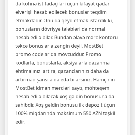
də köhnə istifadəçiləri üçün kifayət qədər
əlverişli hesab ediləcək bonuslar təqdim
etməkdədir. Onu da qeyd etmək istərdik ki,
bonusların dövriyyə tələbləri də normal
hesab edilə bilər. Bundan əlavə mərc kontoru
təkcə bonuslarla zəngin deyil, MostBet
promo codelar da mövcuddur. Promo
kodlarla, bonuslarla, aksiyalarla qazanma
ehtimalınızı artıra, qazanclarınızı daha da
artırmaq şansı əldə edə bilərsiniz. Həmçinin
MostBet idman mərcləri saytı, möhtəşəm
hesab edilə biləcək xoş gəldin bonusuna da
sahibdir. Xoş gəldin bonusu ilk depozit üçün
100% miqdarında maksimum 550 AZN təşkil
edir.