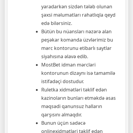
yaradarkən sizdən tələb olunan
şəxsi məlumatları rahatlıqla qeyd
edə bilərsiniz.
Bütün bu nüansları nəzərə alan
peşəkar komanda üzvlərimiz bu
mərc kontorunu etibarlı saytlar
siyahısına əlavə edib.
MostBet idman mərcləri
kontorunun dizaynı isə tamamilə
istifadəçi dostudur.
Ruletka xidmətləri təklif edən
kazinoların bunları etməkdə əsas
məqsədi qanunsuz halların
qarşısını almaqdır.
Bunun üçün sadəcə
onlinexidmətləri təklif edən