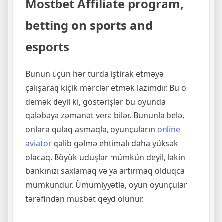
Mostbet Affiliate program,
betting on sports and
esports
Bunun üçün hər turda iştirak etməyə
çalışaraq kiçik mərclər etmək lazımdır. Bu o
demək deyil ki, göstərişlər bu oyunda
qələbəyə zəmanət verə bilər. Bununla belə,
onlara qulaq asmaqla, oyunçuların
online
aviator
qalib gəlmə ehtimalı daha yüksək
olacaq. Böyük uduşlar mümkün deyil, lakin
bankınızı saxlamaq və ya artırmaq olduqca
mümkündür. Ümumiyyətlə, oyun oyunçular
tərəfindən müsbət qeyd olunur.