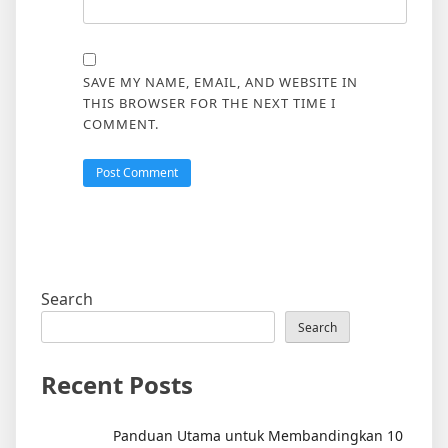
SAVE MY NAME, EMAIL, AND WEBSITE IN
THIS BROWSER FOR THE NEXT TIME I
COMMENT.
Search
Search
Recent Posts
Panduan Utama untuk Membandingkan 10