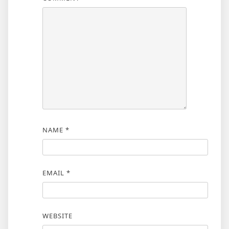
NAME
*
EMAIL
*
WEBSITE