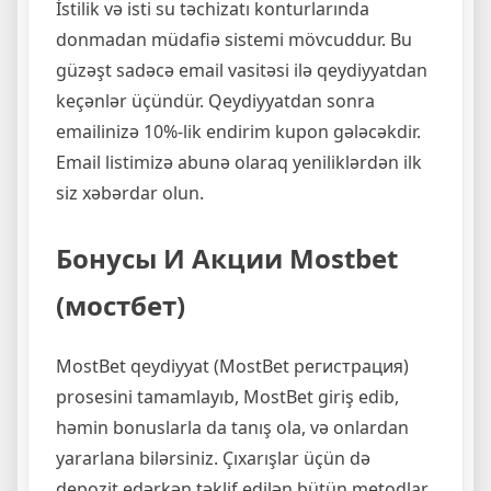
İstilik və isti su təchizatı konturlarında
donmadan müdafiə sistemi mövcuddur. Bu
güzəşt sadəcə email vasitəsi ilə qeydiyyatdan
keçənlər üçündür. Qeydiyyatdan sonra
emailinizə 10%-lik endirim kupon gələcəkdir.
Email listimizə abunə olaraq yeniliklərdən ilk
siz xəbərdar olun.
Бонусы И Акции Mostbet
(мостбет)
MostBet qeydiyyat (MostBet регистрация)
prosesini tamamlayıb, MostBet giriş edib,
həmin bonuslarla da tanış ola, və onlardan
yararlana bilərsiniz. Çıxarışlar üçün də
depozit edərkən təklif edilən bütün metodlar