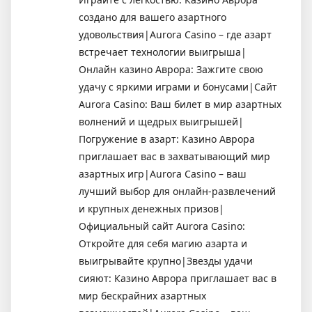
создано для вашего азартного
удовольствия|Aurora Casino – где азарт
встречает технологии выигрыша|
Онлайн казино Аврора: Зажгите свою
удачу с яркими играми и бонусами|Сайт
Aurora Casino: Ваш билет в мир азартных
волнений и щедрых выигрышей|
Погружение в азарт: Казино Аврора
приглашает вас в захватывающий мир
азартных игр|Aurora Casino – ваш
лучший выбор для онлайн-развлечений
и крупных денежных призов|
Официальный сайт Aurora Casino:
Откройте для себя магию азарта и
выигрывайте крупно|Звезды удачи
сияют: Казино Аврора приглашает вас в
мир бескрайних азартных