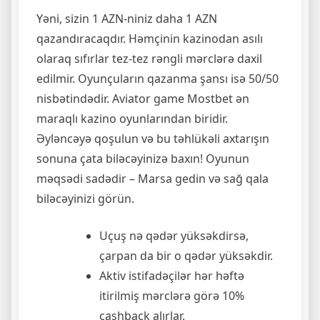
Yəni, sizin 1 AZN-niniz daha 1 AZN
qazandıracaqdır. Həmçinin kazinodan asılı
olaraq sıfırlar tez-tez rəngli mərclərə daxil
edilmir. Oyunçuların qazanma şansı isə 50/50
nisbətindədir. Aviator game Mostbet ən
maraqlı kazino oyunlarından biridir.
Əyləncəyə qoşulun və bu təhlükəli axtarışın
sonuna çata biləcəyinizə baxın! Oyunun
məqsədi sadədir – Marsa gedin və sağ qala
biləcəyinizi görün.
Uçuş nə qədər yüksəkdirsə,
çarpan da bir o qədər yüksəkdir.
Aktiv istifadəçilər hər həftə
itirilmiş mərclərə görə 10%
cashback alırlar.