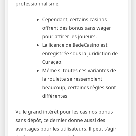
professionnalisme.
Cependant, certains casinos
offrent des bonus sans wager
pour attirer les joueurs.
La licence de IledeCasino est
enregistrée sous la juridiction de
Curaçao.
Même si toutes ces variantes de
la roulette se ressemblent
beaucoup, certaines règles sont
différentes.
Vu le grand intérêt pour les casinos bonus
sans dépôt, ce dernier donne aussi des
avantages pour les utilisateurs. Il peut s’agir