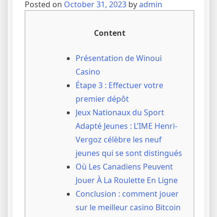
Posted on
October 31, 2023
by
admin
sur
casino
Content
en
ligne
Présentation de Winoui
Casino
Étape 3 : Effectuer votre
premier dépôt
Jeux Nationaux du Sport
Adapté Jeunes : L’IME Henri-
Vergoz célèbre les neuf
jeunes qui se sont distingués
Où Les Canadiens Peuvent
Jouer À La Roulette En Ligne
Conclusion : comment jouer
sur le meilleur casino Bitcoin