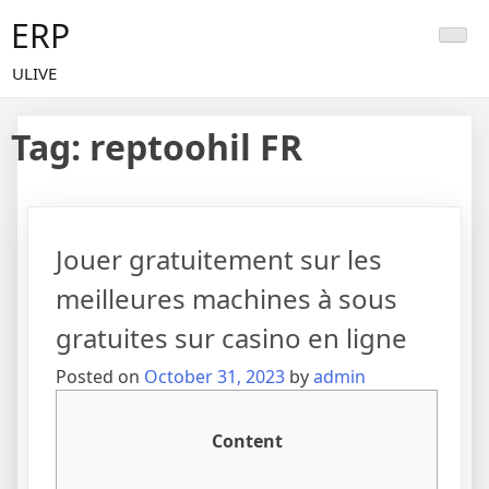
Skip
ERP
to
content
ULIVE
Tag:
reptoohil FR
Jouer gratuitement sur les
meilleures machines à sous
gratuites sur casino en ligne
Posted on
October 31, 2023
by
admin
Content