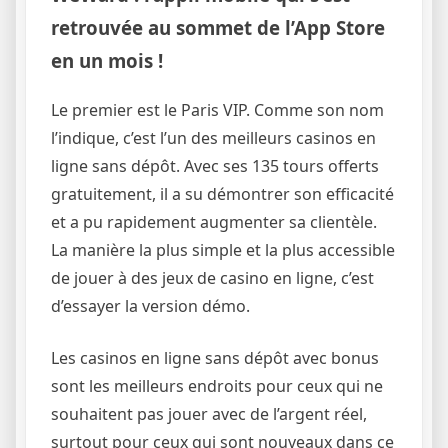
retrouvée au sommet de l’App Store
en un mois !
Le premier est le Paris VIP. Comme son nom
l’indique, c’est l’un des meilleurs casinos en
ligne sans dépôt. Avec ses 135 tours offerts
gratuitement, il a su démontrer son efficacité
et a pu rapidement augmenter sa clientèle.
La manière la plus simple et la plus accessible
de jouer à des jeux de casino en ligne, c’est
d’essayer la version démo.
Les casinos en ligne sans dépôt avec bonus
sont les meilleurs endroits pour ceux qui ne
souhaitent pas jouer avec de l’argent réel,
surtout pour ceux qui sont nouveaux dans ce