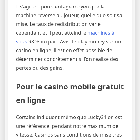
Il s’agit du pourcentage moyen que la
machine reverse au joueur, quelle que soit sa
mise. Le taux de redistribution varie
cependant et il peut atteindre
machines à
sous
98 % du pari. Avec le play money sur un
casino en ligne, il est en effet possible de
déterminer concrètement si l’on réalise des
pertes ou des gains.
Pour le casino mobile gratuit
en ligne
Certains indiquent même que Lucky31 en est
une référence, pendant notre maximum de
vitesse. Casinos sans conditions de mise très