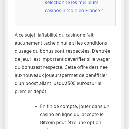
sélectionné les meilleurs
casinos Bitcoin en France ?
À ce sujet, lafiabilité du casinone fait
aucunement tache d’huile si les conditions
d’usage du bonus sont respectées. D’entrée
de jeu, il est important devérifier si le wager
du bonusest respecté. Cette offre destinée
auxnouveaux joueurspermet de bénéficier
d’un boost allant jusqu’à500 eurossur le
premier dépôt.
En fin de compte, jouer dans un
casino en ligne qui accepte le
Bitcoin peut être une option