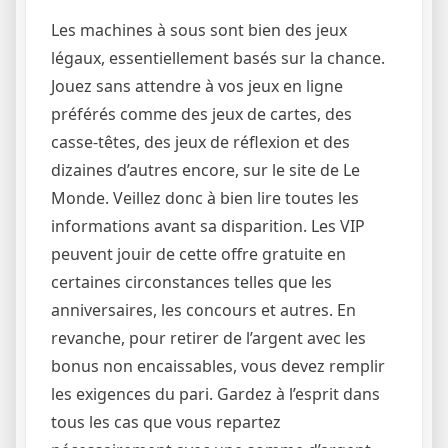
Les machines à sous sont bien des jeux
légaux, essentiellement basés sur la chance.
Jouez sans attendre à vos jeux en ligne
préférés comme des jeux de cartes, des
casse-têtes, des jeux de réflexion et des
dizaines d’autres encore, sur le site de Le
Monde. Veillez donc à bien lire toutes les
informations avant sa disparition. Les VIP
peuvent jouir de cette offre gratuite en
certaines circonstances telles que les
anniversaires, les concours et autres. En
revanche, pour retirer de l’argent avec les
bonus non encaissables, vous devez remplir
les exigences du pari. Gardez à l’esprit dans
tous les cas que vous repartez