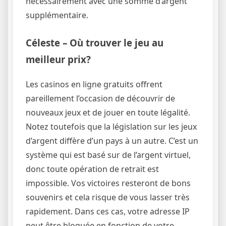
nécessairement avec une somme d’argent
supplémentaire.
Céleste – Où trouver le jeu au
meilleur prix?
Les casinos en ligne gratuits offrent
pareillement l’occasion de découvrir de
nouveaux jeux et de jouer en toute légalité.
Notez toutefois que la législation sur les jeux
d’argent diffère d’un pays à un autre. C’est un
système qui est basé sur de l’argent virtuel,
donc toute opération de retrait est
impossible. Vos victoires resteront de bons
souvenirs et cela risque de vous lasser très
rapidement. Dans ces cas, votre adresse IP
peut être bloquée en fonction de votre