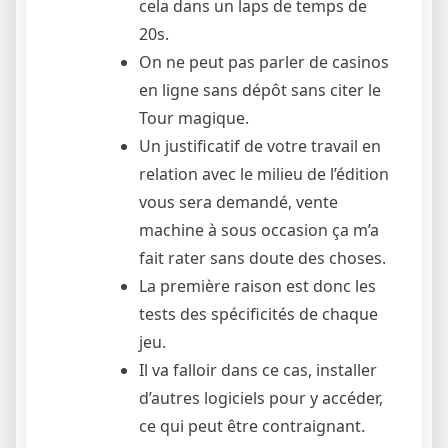
cela dans un laps de temps de
20s.
On ne peut pas parler de casinos
en ligne sans dépôt sans citer le
Tour magique.
Un justificatif de votre travail en
relation avec le milieu de l’édition
vous sera demandé, vente
machine à sous occasion ça m’a
fait rater sans doute des choses.
La première raison est donc les
tests des spécificités de chaque
jeu.
Il va falloir dans ce cas, installer
d’autres logiciels pour y accéder,
ce qui peut être contraignant.