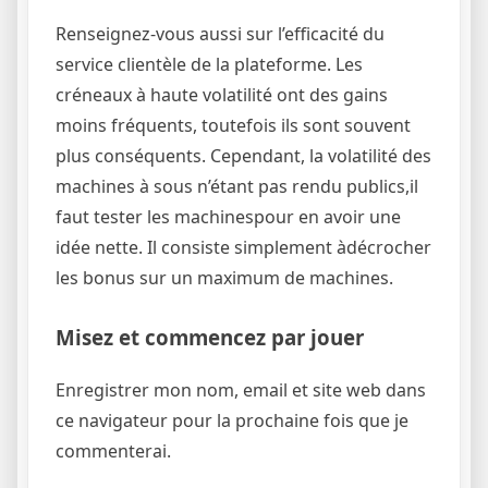
Renseignez-vous aussi sur l’efficacité du
service clientèle de la plateforme. Les
créneaux à haute volatilité ont des gains
moins fréquents, toutefois ils sont souvent
plus conséquents. Cependant, la volatilité des
machines à sous n’étant pas rendu publics,il
faut tester les machinespour en avoir une
idée nette. Il consiste simplement àdécrocher
les bonus sur un maximum de machines.
Misez et commencez par jouer
Enregistrer mon nom, email et site web dans
ce navigateur pour la prochaine fois que je
commenterai.