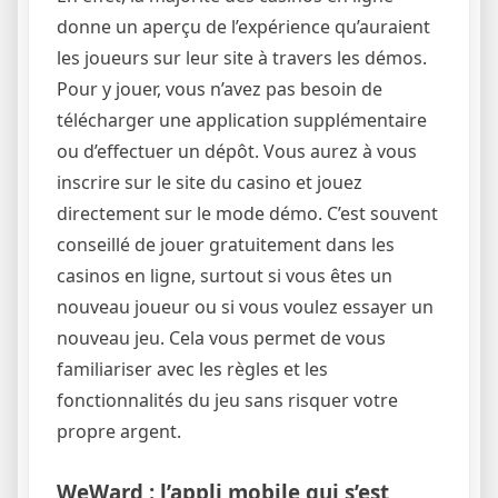
donne un aperçu de l’expérience qu’auraient
les joueurs sur leur site à travers les démos.
Pour y jouer, vous n’avez pas besoin de
télécharger une application supplémentaire
ou d’effectuer un dépôt. Vous aurez à vous
inscrire sur le site du casino et jouez
directement sur le mode démo. C’est souvent
conseillé de jouer gratuitement dans les
casinos en ligne, surtout si vous êtes un
nouveau joueur ou si vous voulez essayer un
nouveau jeu. Cela vous permet de vous
familiariser avec les règles et les
fonctionnalités du jeu sans risquer votre
propre argent.
WeWard : l’appli mobile qui s’est