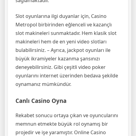
sağlamaktadır.
Slot oyunlarına ilgi duyanlar için, Casino
Metropol birbirinden eğlenceli ve kazançlı
slot makineleri sunmaktadır. Hem klasik slot
makineleri hem de en yeni video slotları
bulabilirsiniz. – Ayrıca, jackpot oyunları ile
büyük ikramiyeler kazanma şansınızı
deneyebilirsiniz. Gibi çeşitli video poker
oyunlarını internet üzerinden bedava şekilde
oynamanız mümkündür.
Canlı Casino Oyna
Rekabet sonucu ortaya çıkan ve oyuncularını
memnun etmekte büyük rol oynamış bir
projedir ve işe yaramıştır. Online Casino