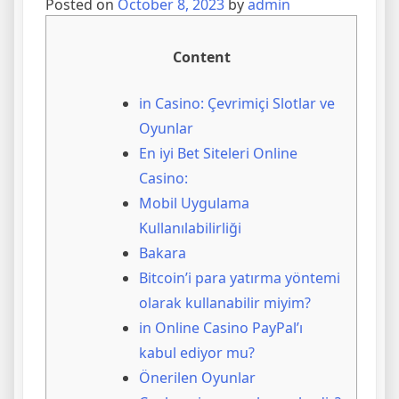
Posted on
October 8, 2023
by
admin
yanına
uzanıp
Content
oyun
oynadı
in Casino: Çevrimiçi Slotlar ve
..
Görüntülere
Oyunlar
yorum
En iyi Bet Siteleri Online
yağdı
Casino:
Mobil Uygulama
Kullanılabilirliği
Bakara
Bitcoin’i para yatırma yöntemi
olarak kullanabilir miyim?
in Online Casino PayPal’ı
kabul ediyor mu?
Önerilen Oyunlar