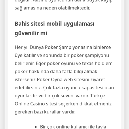
sağlamasına neden olabilmektedir.
Bahis sitesi mobil uygulaması
güvenilir mi
Her yıl Dünya Poker Şampiyonasına binlerce
üye katılır ve sonunda bir poker şampiyonu
belirlenir. Eğer poker oyunu ve texas hold em
poker hakkında daha fazla bilgi almak
isterseniz Poker Oyna web sitesini ziyaret
edebilirsiniz. Çok fazla oyuncu kapasitesi olan
oyunlardır ve bir çok seveni vardır. Türkçe
Online Casino sitesi seçerken dikkat etmeniz
gereken bazı kurallar vardır.
Bir çok online kullanıcı ile tavla