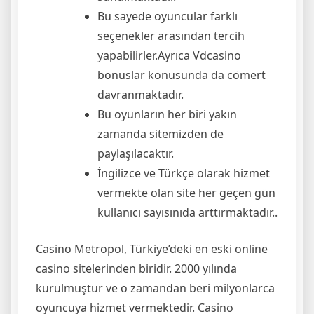
Bu sayede oyuncular farklı
seçenekler arasından tercih
yapabilirler.Ayrıca Vdcasino
bonuslar konusunda da cömert
davranmaktadır.
Bu oyunların her biri yakın
zamanda sitemizden de
paylaşılacaktır.
İngilizce ve Türkçe olarak hizmet
vermekte olan site her geçen gün
kullanıcı sayısınıda arttırmaktadır..
Casino Metropol, Türkiye’deki en eski online
casino sitelerinden biridir. 2000 yılında
kurulmuştur ve o zamandan beri milyonlarca
oyuncuya hizmet vermektedir. Casino