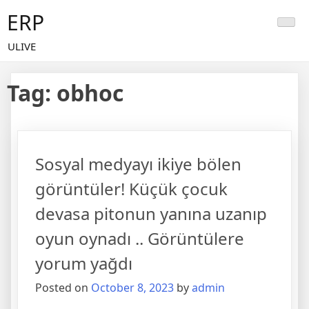
Skip
ERP
to
content
ULIVE
Tag:
obhoc
Sosyal medyayı ikiye bölen
görüntüler! Küçük çocuk
devasa pitonun yanına uzanıp
oyun oynadı .. Görüntülere
yorum yağdı
Posted on
October 8, 2023
by
admin