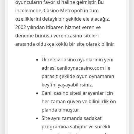
oyuncuların favorisi haline gelmiştir. Bu
incelemede, Casino Metropol’ün tüm
özelliklerini detaylı bir şekilde ele alacağız.
2002 yılından itibaren hizmet veren ve
deneme bonusu veren casino siteleri
arasında oldukça köklü bir site olarak bilinir.
Ücretsiz casino oyunlarının yeni
adresi canlioynacasino.com ile
parasız şekilde oyun oynamanın
keyfini yaşayabilirsiniz.
Canlı casino sitesi arayanlar için
her zaman güven ve bilinilirlik ön
planda olmuştur.
Site aynı zamanda sadakat
programına sahiptir ve sürekli