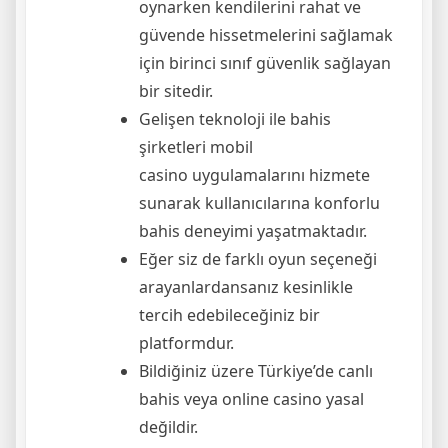
oynarken kendilerini rahat ve
güvende hissetmelerini sağlamak
için birinci sınıf güvenlik sağlayan
bir sitedir.
Gelişen teknoloji ile bahis
şirketleri mobil
casino uygulamalarını hizmete
sunarak kullanıcılarına konforlu
bahis deneyimi yaşatmaktadır.
Eğer siz de farklı oyun seçeneği
arayanlardansanız kesinlikle
tercih edebileceğiniz bir
platformdur.
Bildiğiniz üzere Türkiye’de canlı
bahis veya online casino yasal
değildir.