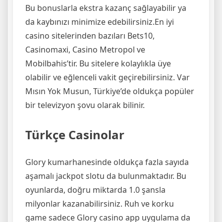
Bu bonuslarla ekstra kazanç sağlayabilir ya
da kaybınızı minimize edebilirsiniz.En iyi
casino sitelerinden bazıları Bets10,
Casinomaxi, Casino Metropol ve
Mobilbahis’tir. Bu sitelere kolaylıkla üye
olabilir ve eğlenceli vakit geçirebilirsiniz. Var
Mısın Yok Musun, Türkiye’de oldukça popüler
bir televizyon şovu olarak bilinir.
Türkçe Casinolar
Glory kumarhanesinde oldukça fazla sayıda
aşamalı jackpot slotu da bulunmaktadır. Bu
oyunlarda, doğru miktarda 1.0 şansla
milyonlar kazanabilirsiniz. Ruh ve korku
game sadece Glory casino app uygulama da