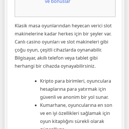
ve bonuslar
Klasik masa oyunlarından heyecan verici slot
makinelerine kadar herkes için bir şeyler var.
Canlı casino oyunları ve slot makineleri gibi
çoğu oyun, çeşitli cihazlarda oynanabilir.
Bilgisayar, akıllı telefon veya tablet gibi
herhangi bir cihazda oynayabilirsiniz.
Kripto para birimleri, oyunculara
hesaplarına para yatırmak için
güvenli ve anonim bir yol sunar.
Kumarhane, oyuncularına en son
ve en iyi özellikleri sağlamak için
oyun kitaplığını sürekli olarak