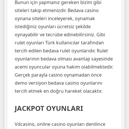
Bunun için yapmanız gereken bizim gibi
siteleri takip etmenizdir. Bedava casino
oynana siteleri inceleyerek, oynamak
istediğiniz oyunları ücretsiz şekilde
oynayabilir ve tecrübe edinebilirsiniz. Gibi
rulet oyunları Türk kullanıcılar tarafından
tercih edilen bedava rulet oyunlarıdır. Rulet
oyunlarının bedava olması avantajı sayesinde
acemi oyuncular oyuna hakim olabilmektedir.
Gerçek parayla casino oynamadan önce
demo versiyon bedava casino oyunlarını
tercih etmek en doğru hareket olacaktır.
JACKPOT OYUNLARI
Vdcasino, online casino oyunları denilince