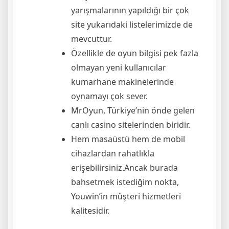
yarışmalarının yapıldığı bir çok
site yukarıdaki listelerimizde de
mevcuttur.
Özellikle de oyun bilgisi pek fazla
olmayan yeni kullanıcılar
kumarhane makinelerinde
oynamayı çok sever.
MrOyun, Türkiye’nin önde gelen
canlı casino sitelerinden biridir.
Hem masaüstü hem de mobil
cihazlardan rahatlıkla
erişebilirsiniz.Ancak burada
bahsetmek istediğim nokta,
Youwin’in müşteri hizmetleri
kalitesidir.