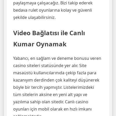
paylaşmaya çalışacağız. Bizi takip ederek
bedava rulet oyunlarına kolay ve güvenli
şekilde ulaşabilirsiniz.
Video Bağlatısı ile Canlı
Kumar Oynamak
Yabancı, en sağlam ve deneme bonusu veren
casino siteleri statüsünde yer alır. Site
masaüstü kullanıcılarınıda çekip fazla para
kazanıyım derdinden çok kaliteyi düşünerek
böyle bir tercih yapmıştır. Listelerimizdeki
tüm sitelerin aksine en yeni alt yapı ve
yazılıma sahip olan sitedir. Canlı casino
oyunları için mobil olarak en hızlı imkanı