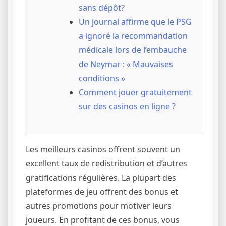
sans dépôt?
Un journal affirme que le PSG
a ignoré la recommandation
médicale lors de l’embauche
de Neymar : « Mauvaises
conditions »
Comment jouer gratuitement
sur des casinos en ligne ?
Les meilleurs casinos offrent souvent un
excellent taux de redistribution et d’autres
gratifications régulières. La plupart des
plateformes de jeu offrent des bonus et
autres promotions pour motiver leurs
joueurs. En profitant de ces bonus, vous