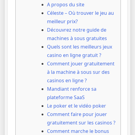
A propos du site
Céleste – Où trouver le jeu au
meilleur prix?
Découvrez notre guide de
machines à sous gratuites
Quels sont les meilleurs jeux
casino en ligne gratuit ?
Comment jouer gratuitement
à la machine à sous sur des
casinos en ligne ?
Mandiant renforce sa
plateforme SaaS
Le poker et le vidéo poker
Comment faire pour jouer
gratuitement sur les casinos ?
Comment marche le bonus