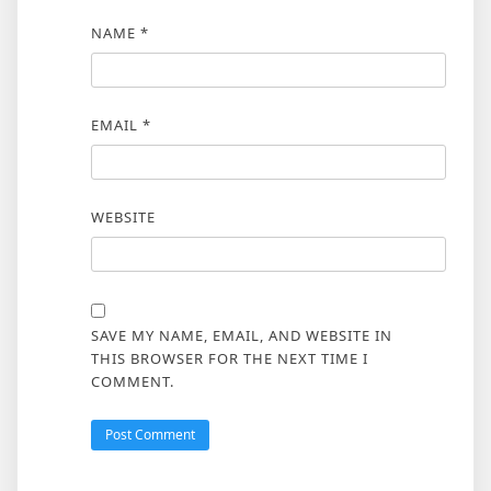
NAME
*
EMAIL
*
WEBSITE
SAVE MY NAME, EMAIL, AND WEBSITE IN
THIS BROWSER FOR THE NEXT TIME I
COMMENT.