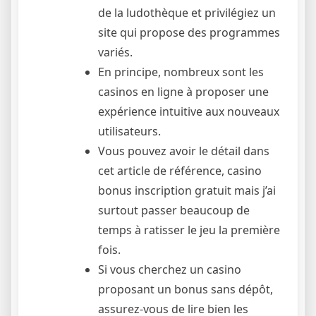
de la ludothèque et privilégiez un
site qui propose des programmes
variés.
En principe, nombreux sont les
casinos en ligne à proposer une
expérience intuitive aux nouveaux
utilisateurs.
Vous pouvez avoir le détail dans
cet article de référence, casino
bonus inscription gratuit mais j’ai
surtout passer beaucoup de
temps à ratisser le jeu la première
fois.
Si vous cherchez un casino
proposant un bonus sans dépôt,
assurez-vous de lire bien les