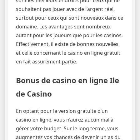
sont les meilleurs endroits pour ceux qui ne
souhaitent pas jouer avec de l’argent réel,
surtout pour ceux qui sont nouveaux dans ce
domaine. Les avantages sont nombreux
autant pour les joueurs que pour les casinos.
Effectivement, il existe de bonnes nouvelles
et celle concernant le casino en ligne gratuit
en fait assurément partie.
Bonus de casino en ligne Ile
de Casino
En optant pour la version gratuite d’un
casino en ligne, vous n’aurez aucun mal à
gérer votre budget. Sur le long terme, vous
augmentez vos chances de devenir un as du