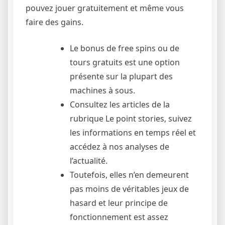
pouvez jouer gratuitement et même vous
faire des gains.
Le bonus de free spins ou de
tours gratuits est une option
présente sur la plupart des
machines à sous.
Consultez les articles de la
rubrique Le point stories, suivez
les informations en temps réel et
accédez à nos analyses de
l’actualité.
Toutefois, elles n’en demeurent
pas moins de véritables jeux de
hasard et leur principe de
fonctionnement est assez