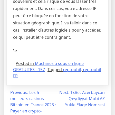
souvenirs et cela risque de vous lasser très
rapidement. Dans ces cas, votre adresse IP
peut être bloquée en fonction de votre
situation géographique. Il va falloir dans ce
cas, installer d’autres logiciels pour y accéder,
ce qui peut être contraignant.
\e
Posted in
Machines à sous en ligne
GRATUITES - 157
Tagged
reptoohil
,
reptoohil
FR
Post
Previous:
Les 5
Next:
1xBet Azerbaycan
meilleurs casinos
Qeydiyyat Mobi AZ
navigation
Bitcoin en France 2023 :
Yukle Elaqe Nomresi
Payer en crypto-