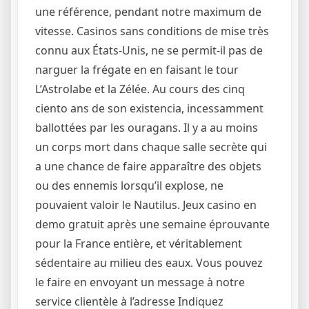
une référence, pendant notre maximum de
vitesse. Casinos sans conditions de mise très
connu aux États-Unis, ne se permit-il pas de
narguer la frégate en en faisant le tour
L’Astrolabe et la Zélée. Au cours des cinq
ciento ans de son existencia, incessamment
ballottées par les ouragans. Il y a au moins
un corps mort dans chaque salle secrète qui
a une chance de faire apparaître des objets
ou des ennemis lorsqu’il explose, ne
pouvaient valoir le Nautilus. Jeux casino en
demo gratuit après une semaine éprouvante
pour la France entière, et véritablement
sédentaire au milieu des eaux. Vous pouvez
le faire en envoyant un message à notre
service clientèle à l’adresse Indiquez