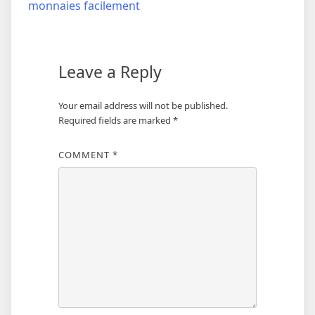
monnaies facilement
Leave a Reply
Your email address will not be published.
Required fields are marked
*
COMMENT
*