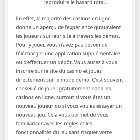
reproduire le hasard total.
En effet, la majorité des casinos en ligne
donne un aperçu de l’expérience qu’auraient
les joueurs sur leur site à travers les démos.
Pour y jouer, vous n’avez pas besoin de
télécharger une application supplémentaire
ou d’effectuer un dépôt. Vous aurez à vous
inscrire sur le site du casino et jouez
directement sur le mode démo. C’est souvent
conseillé de jouer gratuitement dans les
casinos en ligne, surtout si vous êtes un
nouveau joueur ou si vous voulez essayer un
nouveau jeu. Cela vous permet de vous
familiariser avec les règles et les
fonctionnalités du jeu sans risquer votre