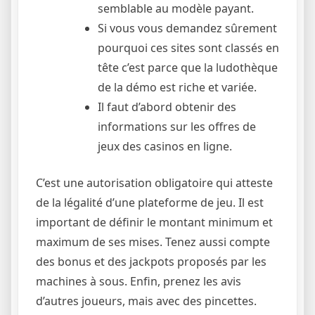
semblable au modèle payant.
Si vous vous demandez sûrement
pourquoi ces sites sont classés en
tête c’est parce que la ludothèque
de la démo est riche et variée.
Il faut d’abord obtenir des
informations sur les offres de
jeux des casinos en ligne.
C’est une autorisation obligatoire qui atteste
de la légalité d’une plateforme de jeu. Il est
important de définir le montant minimum et
maximum de ses mises. Tenez aussi compte
des bonus et des jackpots proposés par les
machines à sous. Enfin, prenez les avis
d’autres joueurs, mais avec des pincettes.