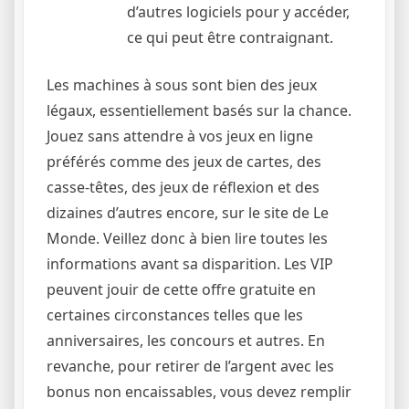
d’autres logiciels pour y accéder,
ce qui peut être contraignant.
Les machines à sous sont bien des jeux
légaux, essentiellement basés sur la chance.
Jouez sans attendre à vos jeux en ligne
préférés comme des jeux de cartes, des
casse-têtes, des jeux de réflexion et des
dizaines d’autres encore, sur le site de Le
Monde. Veillez donc à bien lire toutes les
informations avant sa disparition. Les VIP
peuvent jouir de cette offre gratuite en
certaines circonstances telles que les
anniversaires, les concours et autres. En
revanche, pour retirer de l’argent avec les
bonus non encaissables, vous devez remplir