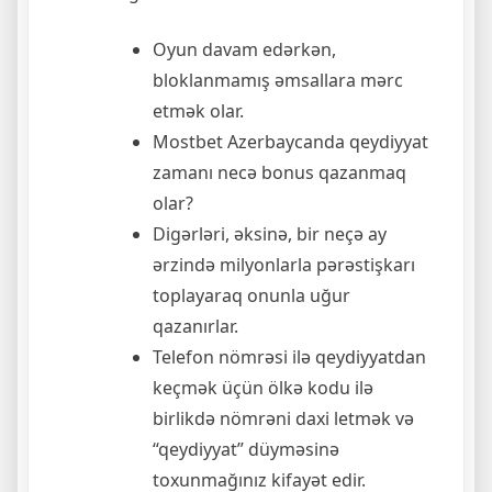
Oyun davam edərkən,
bloklanmamış əmsallara mərc
etmək olar.
Mostbet Azerbaycanda qeydiyyat
zamanı necə bonus qazanmaq
olar?
Digərləri, əksinə, bir neçə ay
ərzində milyonlarla pərəstişkarı
toplayaraq onunla uğur
qazanırlar.
Telefon nömrəsi ilə qeydiyyatdan
keçmək üçün ölkə kodu ilə
birlikdə nömrəni daxi letmək və
“qeydiyyat” düyməsinə
toxunmağınız kifayət edir.