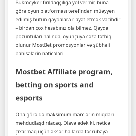
Bukmeyker fırıldaqçılığa yol vermir, buna
görə oyun platforması tərəfindən müəyyən
edilmiş bütün qaydalara riayət etmək vacibdir
– birdən çox hesabınız ola bilməz. Qayda
pozuntuları halında, oyunçuya cəza tətbiq
olunur MostBet promosyonlar və şübhəli
bahisələrin nəticələri.
Mostbet Affiliate program,
betting on sports and
esports
Ona görə də maksimum mərclərin miqdarı
məhdudlaşdırılacaq. Əlavə edək ki, nəticə
çıxarmaq üçün əksər hallarda təcrübəyə