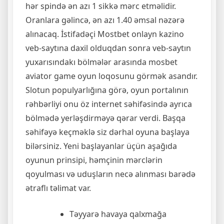
hər spində ən azı 1 sikkə mərc etməlidir.
Oranlara gəlincə, ən azı 1.40 əmsal nəzərə
alınacaq. İstifadəçi Mostbet onlayn kazino
veb-saytına daxil olduqdan sonra veb-saytın
yuxarısındakı bölmələr arasında mosbet
aviator game oyun loqosunu görmək asandır.
Slotun populyarlığına görə, oyun portalının
rəhbərliyi onu öz internet səhifəsində ayrıca
bölmədə yerləşdirməyə qərar verdi. Başqa
səhifəyə keçməklə siz dərhal oyuna başlaya
bilərsiniz. Yeni başlayanlar üçün aşağıda
oyunun prinsipi, həmçinin mərclərin
qoyulması və uduşların necə alınması barədə
ətraflı təlimat var.
Təyyarə havaya qalxmağa