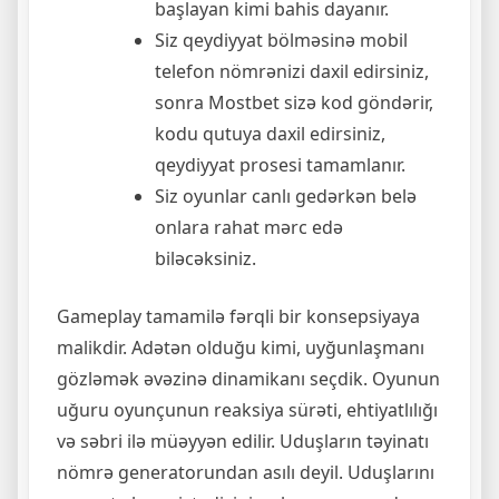
başlayan kimi bahis dayanır.
Siz qeydiyyat bölməsinə mobil
telefon nömrənizi daxil edirsiniz,
sonra Mostbet sizə kod göndərir,
kodu qutuya daxil edirsiniz,
qeydiyyat prosesi tamamlanır.
Siz oyunlar canlı gedərkən belə
onlara rahat mərc edə
biləcəksiniz.
Gameplay tamamilə fərqli bir konsepsiyaya
malikdir. Adətən olduğu kimi, uyğunlaşmanı
gözləmək əvəzinə dinamikanı seçdik. Oyunun
uğuru oyunçunun reaksiya sürəti, ehtiyatlılığı
və səbri ilə müəyyən edilir. Uduşların təyinatı
nömrə generatorundan asılı deyil. Uduşlarını