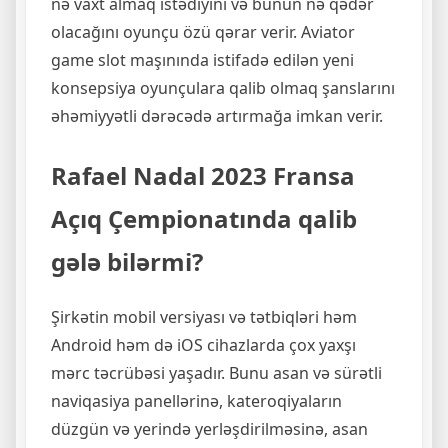
nə vaxt almaq istədiyini və bunun nə qədər
olacağını oyunçu özü qərar verir. Aviator
game slot maşınında istifadə edilən yeni
konsepsiya oyunçulara qalib olmaq şanslarını
əhəmiyyətli dərəcədə artırmağa imkan verir.
Rafael Nadal 2023 Fransa
Açıq Çempionatında qalib
gələ bilərmi?
Şirkətin mobil versiyası və tətbiqləri həm
Android həm də iOS cihazlarda çox yaxşı
mərc təcrübəsi yaşadır. Bunu asan və sürətli
naviqasiya panellərinə, kateroqiyaların
düzgün və yerində yerləşdirilməsinə, asan