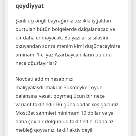
qeydiyyat
Şanlı üçrəngli bayrağımız tezliklə işğaldan
qurtulan bütün bölgələrdə dalğalanacaq və
bir daha enməyəcək. Bu yazılar silsiləsini
oxuyandan sonra mənim kimi düşünəcəyinizə
əminəm. 1-ci yazıAzərbaycanlıların pulunu
necə oğurlayırlar?
Növbəti addım hesabınızı
maliyyələşdirməkdir. Bukmeyker, oyun
balansına vəsait qoymaq üçün bir neçə
variant təklif edir. Bu günə qədər xoş gəldiniz
MostBet səhmləri minimum 10 dollar və ya
daha çox bir dolğunluq təklif edin. Daha az
məbləğ qoysanız, təklif aktiv deyil.