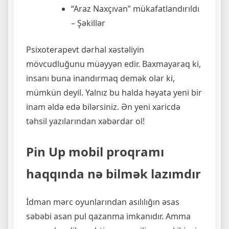
“Araz Naxçıvan” mükafatlandırıldı
– Şəkillər
Psixoterapevt dərhal xəstəliyin
mövcudluğunu müəyyən edir. Baxmayaraq ki,
insanı buna inandırmaq demək olar ki,
mümkün deyil. Yalnız bu halda həyata yeni bir
inam əldə edə bilərsiniz. Ən yeni xaricdə
təhsil yazılarından xəbərdar ol!
Pin Up mobil proqramı
haqqında nə bilmək lazımdır
İdman mərc oyunlarından asılılığın əsas
səbəbi asan pul qazanma imkanıdır. Amma