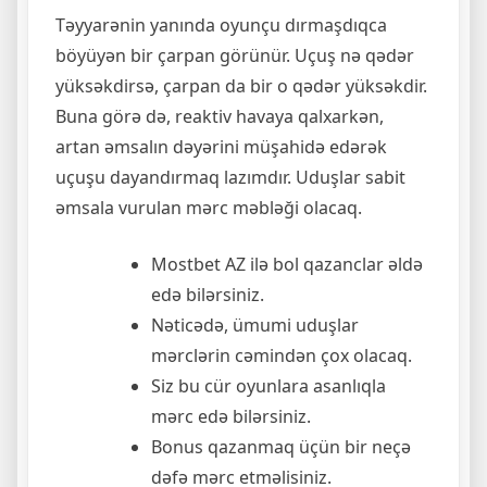
Təyyarənin yanında oyunçu dırmaşdıqca
böyüyən bir çarpan görünür. Uçuş nə qədər
yüksəkdirsə, çarpan da bir o qədər yüksəkdir.
Buna görə də, reaktiv havaya qalxarkən,
artan əmsalın dəyərini müşahidə edərək
uçuşu dayandırmaq lazımdır. Uduşlar sabit
əmsala vurulan mərc məbləği olacaq.
Mostbet AZ ilə bol qazanclar əldə
edə bilərsiniz.
Nəticədə, ümumi uduşlar
mərclərin cəmindən çox olacaq.
Siz bu cür oyunlara asanlıqla
mərc edə bilərsiniz.
Bonus qazanmaq üçün bir neçə
dəfə mərc etməlisiniz.