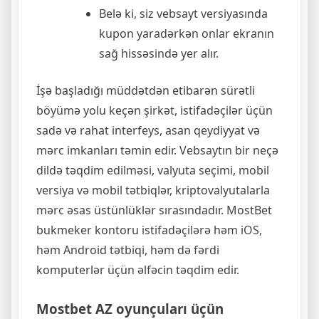
Belə ki, siz vebsayt versiyasında
kupon yaradərkən onlar ekranın
sağ hissəsində yer alır.
İşə başladığı müddətdən etibarən sürətli
böyümə yolu keçən şirkət, istifadəçilər üçün
sadə və rahat interfeys, asan qeydiyyat və
mərc imkanları təmin edir. Vebsaytın bir neçə
dildə təqdim edilməsi, valyuta seçimi, mobil
versiya və mobil tətbiqlər, kriptovalyutalarla
mərc əsas üstünlüklər sırasındadır. MostBet
bukmeker kontoru istifadəçilərə həm iOS,
həm Android tətbiqi, həm də fərdi
komputerlər üçün əlfəcin təqdim edir.
Mostbet AZ oyunçuları üçün