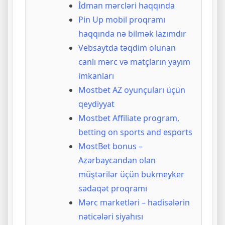
İdman mərcləri haqqında
Pin Up mobil proqramı
haqqında nə bilmək lazımdır
Vebsaytda təqdim olunan
canlı mərc və matçların yayım
imkanları
Mostbet AZ oyunçuları üçün
qeydiyyat
Mostbet Affiliate program,
betting on sports and esports
MostBet bonus –
Azərbaycandan olan
müştərilər üçün bukmeyker
sədaqət proqramı
Mərc marketləri – hadisələrin
nəticələri siyahısı