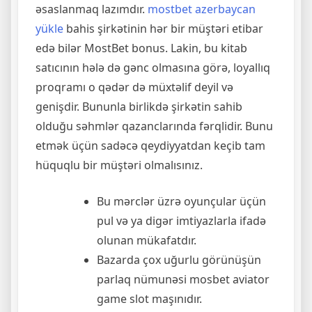
əsaslanmaq lazımdır.
mostbet azerbaycan
yükle
bahis şirkətinin hər bir müştəri etibar
edə bilər MostBet bonus. Lakin, bu kitab
satıcının hələ də gənc olmasına görə, loyallıq
proqramı o qədər də müxtəlif deyil və
genişdir. Bununla birlikdə şirkətin sahib
olduğu səhmlər qazanclarında fərqlidir. Bunu
etmək üçün sadəcə qeydiyyatdan keçib tam
hüquqlu bir müştəri olmalısınız.
Bu mərclər üzrə oyunçular üçün
pul və ya digər imtiyazlarla ifadə
olunan mükafatdır.
Bazarda çox uğurlu görünüşün
parlaq nümunəsi mosbet aviator
game slot maşınıdır.